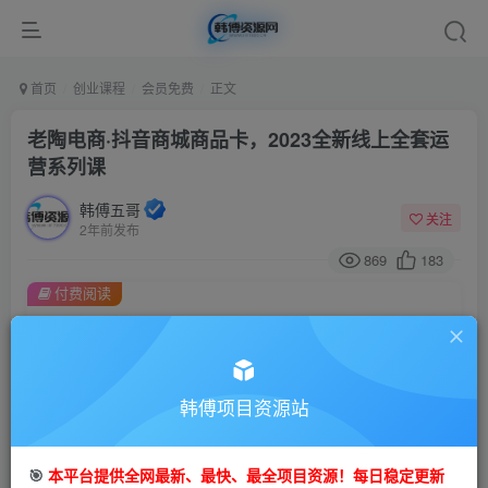
首页
创业课程
会员免费
正文
老陶电商·抖音商城商品卡，​2023全新线上全套运
营系列课
韩傅五哥
关注
2年前发布
869
183
付费阅读
老陶电商·抖音商城商品卡，​2023全新线上全套运营系列课
此内容为付费阅读，请付费后查看
9.9
99
金币
韩傅项目资源站
金币
免费
会员
🎯
本平台提供全网最新、最快、最全项目资源！每日稳定更新
立即购买