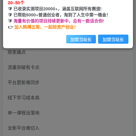
20~50个
🔰 已收录实测项目20000+，涵盖互联网所有赛道!
您当前未登录！建议登陆后购买，可保存购买订单
🔰 已帮助5000+普通创业者，淘到了人生中第一桶金！
🔰
海量有价值的项目持续更新中，总有一款适合你!
👉
加入韩傅五哥，一起轻资产创业！
加盟当站长
加盟当站长
商家痛点
流量突破有卡点
平台更新难同步
线下学习成本高
单一课程没落地
全新平台难切入