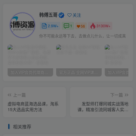
韩傅五哥
关注
2.9W+
1
3130W+
56
你不可能永远等下去，去做点儿什么，让一切成真
加入VIP会员代理商，享90%的推广提成，免费学习多种网上创业课程，菜鸟秒变大神！
官方正品 全网VIP课程 无损下载~
上一篇
下一篇
虚拟电商蓝海选品课，淘系
发型师打爆同城实战落地
15大选品实用方法
课，精准引流同城客人实现
业绩倍增
相关推荐