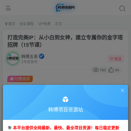
首页
创业课程
VIP免费
正文
打造完美IP：从小白到女神，建立专属你的金字塔
招牌（15节课）
韩傅五哥
关注
2年前发布
763
34
付费阅读
打造完美IP：从小白到女神，建立专属你的金字塔招牌（15节课）
此内容为付费阅读，请付费后查看
9.9
99
金币
韩傅项目资源站
金币
免费
会员
🎯
本平台提供全网最新、最快、最全项目资源！每日稳定更新
立即购买