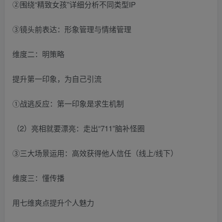
②围绕“精致女孩”详细分析不同类型IP
③镜头前表达：形象管理与情绪管理
维度二：明策略
提升第一印象，为自己引流
①战逃反应：第一印象是求生机制
（2）亮相就要漂亮：走出“711”脑补怪圈
③三大场景运用：高效获得他人信任（线上/线下）
维度三：懂传播
用七维爽点提升个人魅力