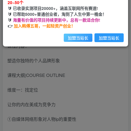
20~50个
🔰 已收录实测项目20000+，涵盖互联网所有赛道!
您当前未登录！建议登陆后购买，可保存购买订单
🔰 已帮助5000+普通创业者，淘到了人生中第一桶金！
🔰
海量有价值的项目持续更新中，总有一款适合你!
👉
加入韩傅五哥，一起轻资产创业！
加盟当站长
加盟当站长
课程内容：
塑造你独特的个人品牌形象
课程大纲|COURSE OUTLINE
维度一：找定位
让你的内在美成为竞争力
①自媒体网络形象对人物ip的重要性