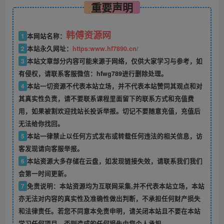
重要声明
韩傅资源网
1
本网站名称：
2
本站永久网址：
https:www.hf7890.cn/
3
本站文章部分内容可能来源于网络，仅供大家学习与参考，如
有侵权，请联系客服微信：hfwg789进行删除处理。
4
本站一切资源不代表本站立场，并不代表本站赞同其观点和对
其真实性负责，请不要联系课程里面留下的联系方式和充值费
用，如果被割欢迎找站长投诉举报。切记不要随意充值，充值后
无法给你找回。
5
本站一律禁止以任何方式发布或转载任何违法的相关信息，访
客发现请向客服举报。
6
本站资源大多存储在云盘，如发现链接失效，请联系我们我们
会第一时间更新。
7
免责说明：本站资源均为互联网采集,并不代表本站立场，本站
亦无法对内容的真实性及准确性做出判断，不承担任何财产损失
和法律责任。若您不同意本免责申明，请关闭本站且不要在本站
学习任何项目，否则造成的任何损失由您个人承担。