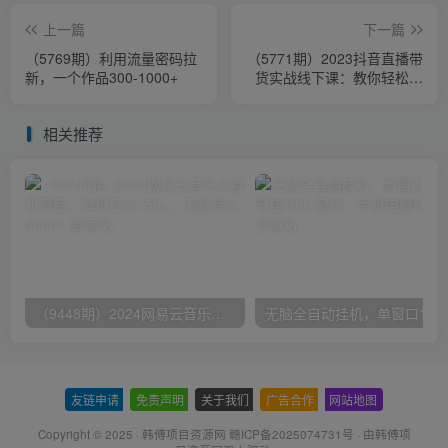
上一篇
下一篇
（5769期）利用流量密码拉
（5771期）2023抖音直播带
新，一个作品300-1000+
货实战线下课：教你轻松玩
赚抖音，3天玩爆·直播间！
相关推荐
（9448期）2024网易云音乐人挂机项目，单机日入150+，无脑月入5000+
无脑全自动挂机，单窗口
友链申请
-
免责声明
-
关于我们
-
广告合作
-
网站地图
Copyright © 2025 ·
韩傅项目资源网 赣ICP备2025074731号
· 由
韩傅项