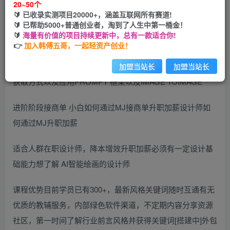
20~50个
开通会员
🔰 已收录实测项目20000+，涵盖互联网所有赛道!
🔰 已帮助5000+普通创业者，淘到了人生中第一桶金！
🔰
海量有价值的项目持续更新中，总有一款适合你!
👉
加入韩傅五哥，一起轻资产创业！
基础阶段AI绘画前期 准备以及搭建工具Midjourney 关键词的
加盟当站长
加盟当站长
获取方式以及应用PROMPT 框架以及IMAGE TOIMAGE
进阶阶段接商单 小白如何通过MJ接商单升职加薪设计师如
何通过MJ升职加薪
适合人群在职设计师，降本增效升职加薪必须有一定设计基
础能力想了解 AI智能绘画的设计师
课程优势目前学员已有300+，最新风格关键词随时互通有无
优质的教辅服务，内部绿色软件渠道，不定期内容分享资源
社区，第一时间了解行业前言风格并获得关键词[搭建中]外包