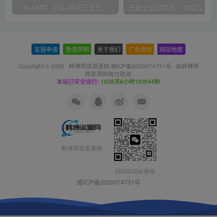
（9448期）2024网易云音乐人挂机项目，单机日入150+，无脑月入5000+
无脑全自动挂机，单窗口
友链申请
-
免责声明
-
关于我们
-
广告合作
-
网站地图
Copyright © 2025 ·
韩傅项目资源网 赣ICP备2025074731号
· 由
韩傅项
目资源网
强力驱动.
本站已安全运行:
1638天6小时10分44秒
韩傅项目资源网
扫码加站长微信
赣ICP备2025074731号