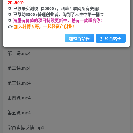
20~50个
开通会员
🔰 已收录实测项目20000+，涵盖互联网所有赛道!
🔰 已帮助5000+普通创业者，淘到了人生中第一桶金！
🔰
海量有价值的项目持续更新中，总有一款适合你!
👉
加入韩傅五哥，一起轻资产创业！
课程内容：
加盟当站长
加盟当站长
第一课.mp4
第二课.mp4
第三课.mp4
第四课.mp4
第五课.mp4
学员实操反馈.mp4