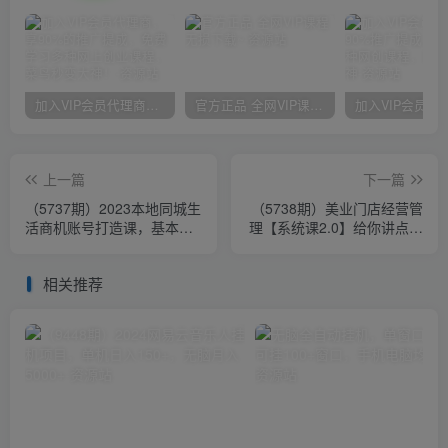
加入VIP会员代理商，享90%的推广提成，免费学习多种网上创业课程，菜鸟秒变大神！
官方正品 全网VIP课程 无损下载~
上一篇
下一篇
（5737期）2023本地同城生
（5738期）美业门店经营管
活商机账号打造课，基本逻
理【系统课2.0】给你讲点美
辑+爆款团购品搭建+投放直
业的实在干货，含资料
播策略
相关推荐