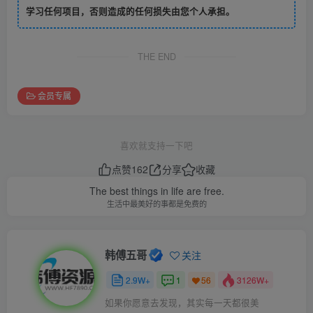
学习任何项目，否则造成的任何损失由您个人承担。
THE END
会员专属
喜欢就支持一下吧
点赞
162
分享
收藏
The best things in life are free.
生活中最美好的事都是免费的
韩傅五哥
关注
2.9W+
1
3126W+
56
如果你愿意去发现，其实每一天都很美