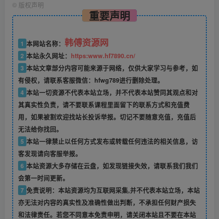
©
版权声明
重要声明
韩傅资源网
1
本网站名称：
2
本站永久网址：
https:www.hf7890.cn/
3
本站文章部分内容可能来源于网络，仅供大家学习与参考，如
有侵权，请联系客服微信：hfwg789进行删除处理。
4
本站一切资源不代表本站立场，并不代表本站赞同其观点和对
其真实性负责，请不要联系课程里面留下的联系方式和充值费
用，如果被割欢迎找站长投诉举报。切记不要随意充值，充值后
无法给你找回。
5
本站一律禁止以任何方式发布或转载任何违法的相关信息，访
客发现请向客服举报。
6
本站资源大多存储在云盘，如发现链接失效，请联系我们我们
会第一时间更新。
7
免责说明：本站资源均为互联网采集,并不代表本站立场，本站
亦无法对内容的真实性及准确性做出判断，不承担任何财产损失
和法律责任。若您不同意本免责申明，请关闭本站且不要在本站