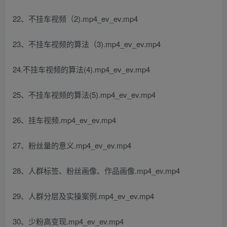
22、不挂车视频（2).mp4_ev_ev.mp4
23、不挂车视频的算法（3).mp4_ev_ev.mp4
24.不挂车视频的算法(4).mp4_ev_ev.mp4
25、不挂车视频的算法(5).mp4_ev_ev.mp4
26、挂车视频.mp4_ev_ev.mp4
27、粉丝量的意义.mp4_ev_ev.mp4
28、人群标签、粉丝画像、作品画像.mp4_ev.mp4
29、人群分层及实操案例.mp4_ev_ev.mp4
30、少粉高变现.mp4_ev_ev.mp4