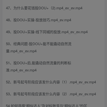
47、为什么要花钱投DOU+（2).mp4_ev_ev.mp4
48、投DOU+实操-投放技巧.mp4_ev.mp4
49、投DOU+实操-线下同城的投放.mp4_ev_ev.mp4
50、经典问题-投DOU+能不能撬动自然流
量.mp4_ev_ev.mp4
51、投DOU+后,能撬动自然流量的判断标
准.mp4_ev_ev.mp4
52、新号起号阶段应该发什么内容（1）.mp4_ev_ev.mp4
53、新号起号阶段应该发什么内容（2）.mp4_ev_ev.mp4
54.如何选择“相似达人”及对标账号与“相似达人”的区