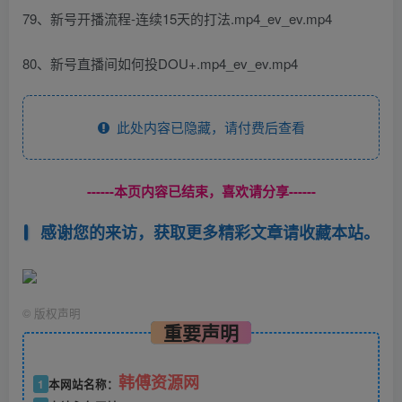
79、新号开播流程-连续15天的打法.mp4_ev_ev.mp4
80、新号直播间如何投DOU+.mp4_ev_ev.mp4
此处内容已隐藏，请付费后查看
------本页内容已结束，喜欢请分享------
感谢您的来访，获取更多精彩文章请收藏本站。
©
版权声明
重要声明
韩傅资源网
1
本网站名称：