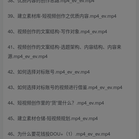
38、优质内容的创作思路.mp4_ev_ev.mp4
39、建立素材库-短视频创作之优质内容.mp4_ev.mp4
40、视频创作的文案结构-写作对象.mp4_ev.mp4
41、视频创作的文案结构-选题架构、内容结构、内容来
源.mp4_ev_ev.mp4
42、如何选择对标账号.mp4_ev_ev.mp4
43、如何选择对标账号的视频进行借鉴.mp4_ev_ev.mp4
44、短视频创作里的“货”是什么？.mp4_ev.mp4
45、建立素材仓储-短视频规划.mp4_ev.mp4
46、为什么要花钱投DOU+（1）.mp4_ev_ev.mp4