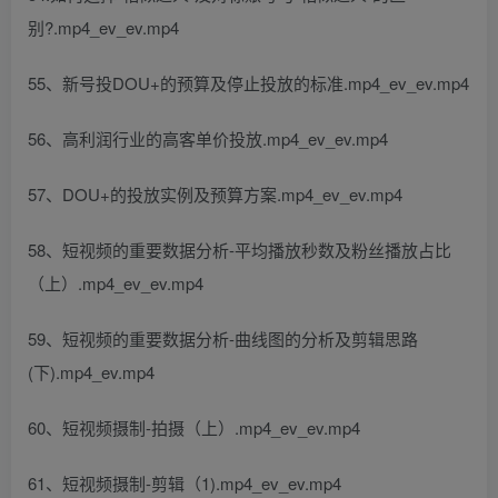
别?.mp4_ev_ev.mp4
55、新号投DOU+的预算及停止投放的标准.mp4_ev_ev.mp4
56、高利润行业的高客单价投放.mp4_ev_ev.mp4
57、DOU+的投放实例及预算方案.mp4_ev_ev.mp4
58、短视频的重要数据分析-平均播放秒数及粉丝播放占比
（上）.mp4_ev_ev.mp4
59、短视频的重要数据分析-曲线图的分析及剪辑思路
(下).mp4_ev.mp4
60、短视频摄制-拍摄（上）.mp4_ev_ev.mp4
61、短视频摄制-剪辑（1).mp4_ev_ev.mp4