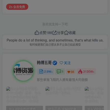
会员免费
喜欢就支持一下吧
点赞
188
分享
收藏
People do a lot of thinking, and sometimes, that's what kills us.
有时候是我们自己想太多才让自己如此难受
韩傅五哥
关注
2.9W+
1
3130W+
56
那些单独飞翔的人拥有最强大的翅膀
加入VIP会员代理商，享90%的推广提成，免费学习多种网上创业课程，菜鸟秒变大神！
官方正品 全网VIP课程 无损下载~