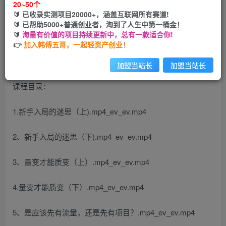
20~50个
🔰 已收录实测项目20000+，涵盖互联网所有赛道!
您当前未登录！建议登陆后购买，可保存购买订单
🔰 已帮助5000+普通创业者，淘到了人生中第一桶金！
🔰
海量有价值的项目持续更新中，总有一款适合你!
👉
加入韩傅五哥，一起轻资产创业！
加盟当站长
加盟当站长
课程目录：
1.新手入局的迷思（上).mp4_ev_ev.mp4
2、新手入局的迷思（下).mp4_ev_ev.mp4
3、量变才能质变（上）.mp4_ev_ev.mp4
4.量变才能质变（下）.mp4_ev_ev.mp4
5、是应该先有流量，还是先有项目？.mp4_ev_ev.mp4