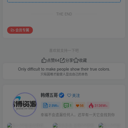
THE END
会员专属
喜欢就支持一下吧
点赞
64
分享
收藏
Only difficult to make people show their true colors.
只有困难才能使人显出自己的本色
韩傅五哥
关注
2.9W+
1
3136W+
56
幸福不会遗漏任何人，迟早有一天它会找到你