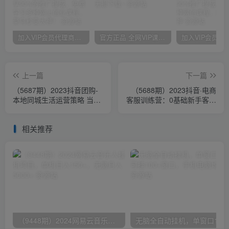
加入VIP会员代理商，享90%的推广提成，免费学习多种网上创业课程，菜鸟秒变大神！
官方正品 全网VIP课程 无损下载~
上一篇
下一篇
（5687期）2023抖音团购-
（5688期）2023抖音·电商
本地同城生活运营策略 当下
客服训练营：0基础新手客服
如火如荼的赛道·实体店该何
通往金牌客服之路！
去何从
相关推荐
（9448期）2024网易云音乐人挂机项目，单机日入150+，无脑月入5000+
无脑全自动挂机，单窗口