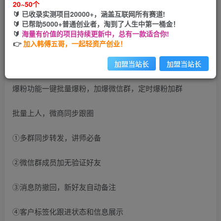
20~50个
开通会员
🔰 已收录实测项目20000+，涵盖互联网所有赛道!
🔰 已帮助5000+普通创业者，淘到了人生中第一桶金！
🔰
海量有价值的项目持续更新中，总有一款适合你!
👉
加入韩傅五哥，一起轻资产创业！
外面200一个月的微信中控全能版出来了，内涵视频教程
加盟当站长
加盟当站长
爆粉功能一键批量爆粉，加爆微信群，定时爆粉加群
批量上人，微商同步跟圈
①多群同步转发，讲师必备
②微信群成员加无验证好友
③消息防撤回，新好友自动备注
④客户标签化跟进状态和信息展示