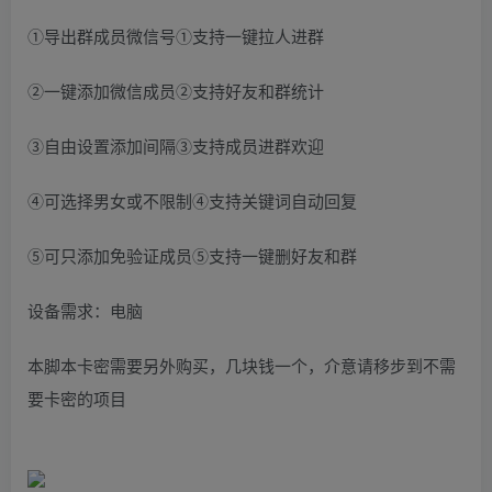
①导出群成员微信号①支持一键拉人进群
②一键添加微信成员②支持好友和群统计
③自由设置添加间隔③支持成员进群欢迎
④可选择男女或不限制④支持关键词自动回复
⑤可只添加免验证成员⑤支持一键删好友和群
设备需求：电脑
本脚本卡密需要另外购买，几块钱一个，介意请移步到不需
要卡密的项目