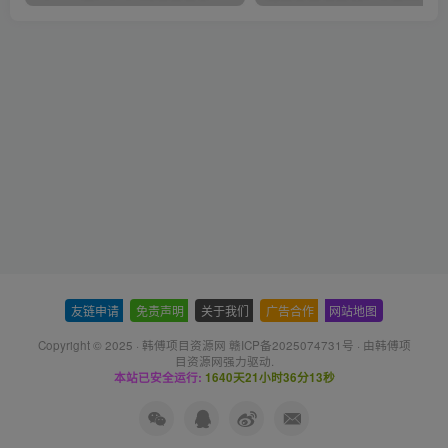
友链申请
-
免责声明
-
关于我们
-
广告合作
-
网站地图
Copyright © 2025 ·
韩傅项目资源网 赣ICP备2025074731号
· 由
韩傅项
目资源网
强力驱动.
本站已安全运行:
1640天21小时36分13秒