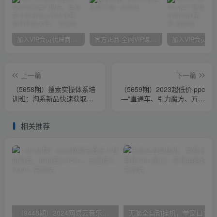
加入VIP会员代理商，享90%的推广提成，免费学习多种网上创业课程，菜鸟秒变大神！
官方正品 全网VIP课程 无损下载~
上一篇
下一篇
（5658期）搜索实操体系培
（5659期）2023超低价·ppc
训班：淘系新品快速获取免
—“直通车、引力魔方、万相
费搜索流量 开一家赚钱的淘
台”全渠道·低价扫流核心玩法
宝店铺
相关推荐
（9448期）2024网易云音乐人挂机项目，单机日入150+，无脑月入5000+
无脑全自动挂机，单窗口