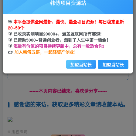
SEO流量：如何使用ChatGPT搞定SEO流量
韩傅项目资源站
房屋装修：如何使用ChatGPT辅助房屋装修
🎯
本平台提供全网最新、最快、最全项目资源！每日稳定更新
20~50个
绘画辅助：如何使用ChatGPT辅助Al绘画
🔰 已收录实测项目20000+，涵盖互联网所有赛道!
🔰 已帮助5000+普通创业者，淘到了人生中第一桶金！
🔰
海量有价值的项目持续更新中，总有一款适合你!
手机App：使用ChatGPT+Midjourney帮忙做了个App
👉
加入韩傅五哥，一起轻资产创业！
加盟当站长
加盟当站长
此处内容已隐藏，请付费后查看
------本页内容已结束，喜欢请分享------
感谢您的来访，获取更多精彩文章请收藏本站。
©
版权声明