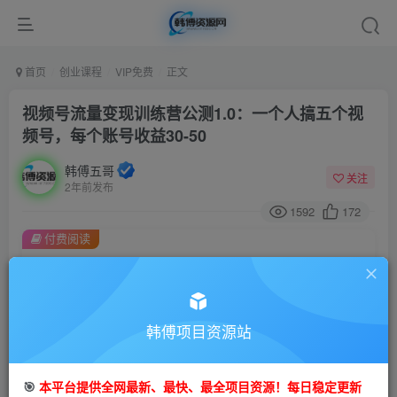
首页
创业课程
VIP免费
正文
视频号流量变现训练营公测1.0：一个人搞五个视
频号，每个账号收益30-50
韩傅五哥
关注
2年前发布
1592
172
付费阅读
视频号流量变现训练营公测1.0：一个人搞五个视频号，每个账号收益30-50
此内容为付费阅读，请付费后查看
9.9
99
金币
韩傅项目资源站
金币
免费
会员
🎯
本平台提供全网最新、最快、最全项目资源！每日稳定更新
立即购买