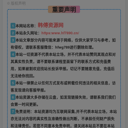
©
版权声明
重要声明
韩傅资源网
1
本网站名称：
2
本站永久网址：
https:www.hf7890.cn/
3
本站文章部分内容可能来源于网络，仅供大家学习与参考，如
有侵权，请联系客服微信：hfwg789进行删除处理。
4
本站一切资源不代表本站立场，并不代表本站赞同其观点和对
其真实性负责，请不要联系课程里面留下的联系方式和充值费
用，如果被割欢迎找站长投诉举报。切记不要随意充值，充值后
无法给你找回。
5
本站一律禁止以任何方式发布或转载任何违法的相关信息，访
客发现请向客服举报。
6
本站资源大多存储在云盘，如发现链接失效，请联系我们我们
会第一时间更新。
7
免责说明：本站资源均为互联网采集,并不代表本站立场，本站
亦无法对内容的真实性及准确性做出判断，不承担任何财产损失
和法律责任。若您不同意本免责申明，请关闭本站且不要在本站