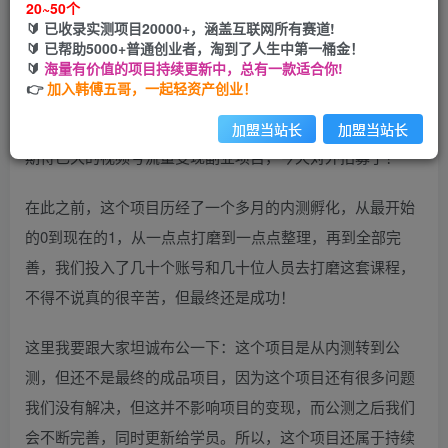
20~50个
🔰 已收录实测项目20000+，涵盖互联网所有赛道!
您当前未登录！建议登陆后购买，可保存购买订单
🔰 已帮助5000+普通创业者，淘到了人生中第一桶金！
🔰
海量有价值的项目持续更新中，总有一款适合你!
👉
加入韩傅五哥，一起轻资产创业！
加盟当站长
加盟当站长
期待已久的视频号流量变现副业项目，今天对外招募了！
在此之前，这个项目历经了一个多月的内测孵化，从最开始
的0到现在的1，从一点点打磨到一点点整理，再到全部完
善，我们投入了几十个账号和几十位人员去打磨这套课程，
不得不说真的很辛苦，但最终还是成功！
这里我要跟大家坦诚布公一下：这个项目是从内测转到公
测，但还不是最终的成品项目，因为这个项目还有很多问题
我们没有解决，但这并不影响项目的变现，而公测之后我们
会不断完善，同时更新给学员。所以，这个项目还属于持续