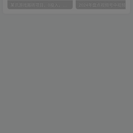
某讯游戏搬砖项目，0投入，可以挂机，轻松上手,月入3000+上不封顶