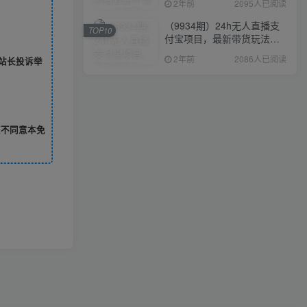
2年前
2095人已阅读
（9934期）24h无人直播支
TOP10
付宝项目，最新带货玩法，
纯躺赚实测日入500+
2年前
2086人已阅读
站长投诉举
您不同意本免