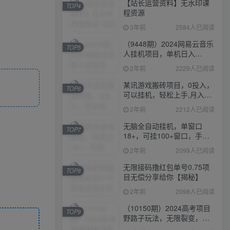
【站长运营资料】无水印课
TOP4
程资源
3年前
2584人已阅读
（9448期）2024网易云音乐
TOP5
人挂机项目，单机日入
150+，无脑月入5000+
2年前
2229人已阅读
某讯游戏搬砖项目，0投入，
TOP6
可以挂机，轻松上手,月入
3000+上不封顶
2年前
2212人已阅读
无脑全自动挂机，单窗口
TOP7
18+，可挂100+窗口，手机
电脑均可操作
2年前
2099人已阅读
无限接码撸红包单号0.75项
TOP8
目无偿分享给你【揭秘】
2年前
2098人已阅读
（10150期）2024高考项目
TOP9
野路子玩法，无限裂变，最
高一天1W＋！