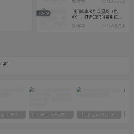
2年前
2095人已阅读
利用脚本吸引装逼粉（色
TOP10
粉），打造知识付费系统，
附388元美女写真项目
2年前
2086人已阅读
ength.
官方正品 全网VIP课程 无损下载~
加入VIP会员代理商享90%推广提成，免费学多种网创课程，菜鸟秒变大神
【站长运营资料】无水印课程资源