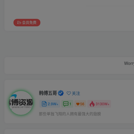
会员免费
Worry
韩傅五哥
关注
2.9W+
1
3130W+
56
那些单独飞翔的人拥有最强大的翅膀