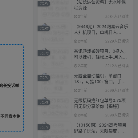
【站长运营资料】无水印课
TOP4
程资源
3年前
2584人已阅读
（9448期）2024网易云音乐
TOP5
人挂机项目，单机日入
150+，无脑月入5000+
2年前
2229人已阅读
某讯游戏搬砖项目，0投入，
TOP6
可以挂机，轻松上手,月入
3000+上不封顶
2年前
2212人已阅读
无脑全自动挂机，单窗口
TOP7
18+，可挂100+窗口，手机
站长投诉举
电脑均可操作
2年前
2099人已阅读
无限接码撸红包单号0.75项
TOP8
目无偿分享给你【揭秘】
2年前
2098人已阅读
您不同意本免
（10150期）2024高考项目
TOP9
野路子玩法，无限裂变，最
高一天1W＋！