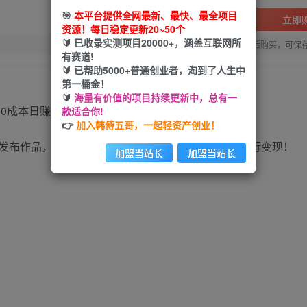
🎯
本平台提供全网最新、最快、最全项目
立即
资源！每日稳定更新20~50个
🔰 已收录实测项目20000+，涵盖互联网所
您当前未登录！建议登陆后购买，可保
有赛道!
🔰 已帮助5000+普通创业者，淘到了人生中
第一桶金！
🔰
海量有价值的项目持续更新中，总有一
款适合你!
👉
加入韩傅五哥，一起轻资产创业！
发布作品，引导粉丝搜索小程序输入专属口令取图进行变现！
加盟当站长
加盟当站长