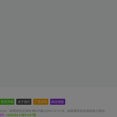
免责声明
-
关于我们
-
广告合作
-
网站地图
 2025 ·
韩傅项目资源网 赣ICP备2025074731号
· 由
韩傅项目资源网
强力驱动.
行:
1640天3小时31分8秒