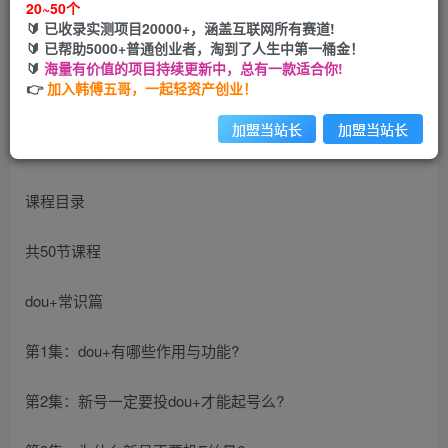
20~50个
🔰 已收录实测项目20000+，涵盖互联网所有赛道!
您当前未登录！建议登陆后购买，可保存购买订单
🔰 已帮助5000+普通创业者，淘到了人生中第一桶金！
🔰
海量有价值的项目持续更新中，总有一款适合你!
👉
加入韩傅五哥，一起轻资产创业！
加盟当站长
加盟当站长
课程目录
共50节课程
dou+常识篇
第1集：dou+有哪些作用与功能?
第2集：新号一定要投dou+才能起号么?