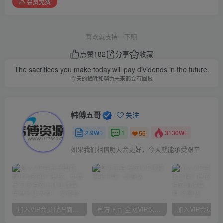
会员免费
喜欢就支持一下吧
点赞
182
分享
收藏
The sacrifices you make today will pay dividends in the future.
今天的牺牲和努力未来都会有回报
韩傅五哥
关注
2.9W+
1
3130W+
56
如果我们相信明天会更好，今天就能承受艰辛
加入VIP会员代理商，享90%的推广提成，免费学习多种网上创业课程，菜鸟秒变大神！
官方正品 全网VIP课程 无损下载~