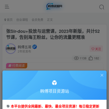
首页
创业课程
会员免费
正文
张Sir-dou+投放与运营课，2023年新版，共计52
节课，告别海王粉丝，让你的流量更精准
韩傅五哥
关注
2年前发布
1138
182
付费阅读
张Sir-dou+投放与运营课，2023年新版，共计52节课，告别海王粉丝，让你的流量更精准
此内容为付费阅读，请付费后查看
9.9
99
金币
韩傅项目资源站
金币
免费
会员
🎯
本平台提供全网最新、最快、最全项目资源！每日稳定更新
立即购买