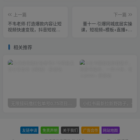
上一篇
下一篇
不韦老师·打造爆款内容让短
董十一·引爆同城底层实操
视频快速变现，抖音短视频
课，​短视频+模板+直播+矩
IP打造及直播课变现
阵+投放，一套可复制的同城
短视频打法
相关推荐
无限接码撸红包单号0.75项目无偿分享给你【揭秘】
小红
友链申请
-
免责声明
-
关于我们
-
广告合作
-
网站地图