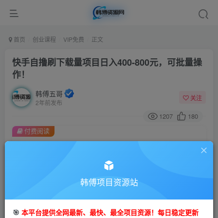
首页
创业课程
VIP免费
正文
快手自撸刷下载量项目日入400-800元，可批量操
作！
韩傅五哥
关注
2年前发布
1207
180
付费阅读
快手自撸刷下载量项目日入400-800元，可批量操作！
此内容为付费阅读，请付费后查看
9.9
99
金币
韩傅项目资源站
金币
免费
会员
🎯
本平台提供全网最新、最快、最全项目资源！每日稳定更新
立即购买