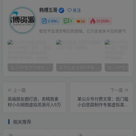
韩傅五哥
关注
2.9W+
1
3126W+
56
担忧不会清空明日的烦恼，它只会丧失今日的勇气
加入VIP会员代理商，享90%的推广提成，免费学习多种网上创业课程，菜鸟秒变大神！
官方正品 全网VIP课程 无损下载~
上一篇
下一篇
高端朋友圈打造，卖精致素
某公众号付费文章：低门槛
材小众网图虚拟资源月入5万
小白思路制作专属虚拟美女
让你变成AI虚拟美女绘图大
师
相关推荐