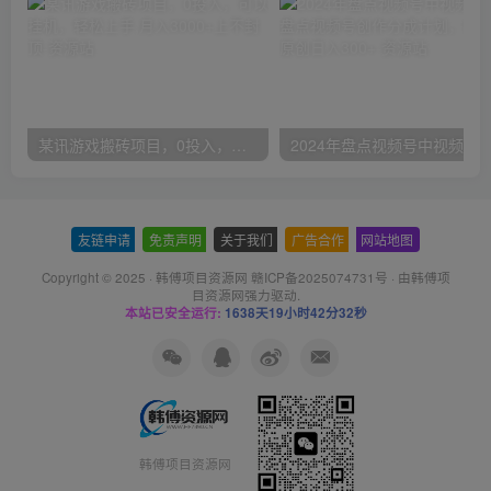
某讯游戏搬砖项目，0投入，可以挂机，轻松上手,月入3000+上不封顶
友链申请
-
免责声明
-
关于我们
-
广告合作
-
网站地图
Copyright © 2025 ·
韩傅项目资源网 赣ICP备2025074731号
· 由
韩傅项
目资源网
强力驱动.
本站已安全运行:
1638天19小时42分32秒
韩傅项目资源网