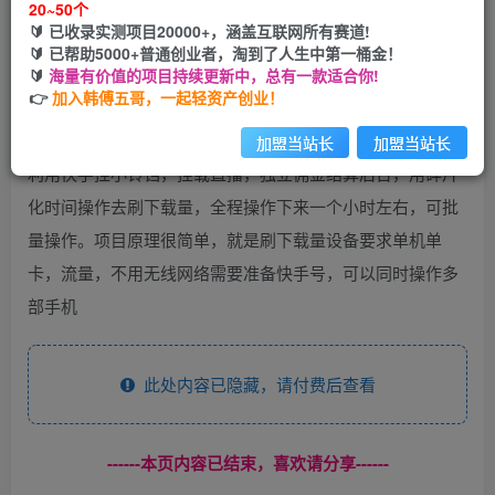
20~50个
🔰 已收录实测项目20000+，涵盖互联网所有赛道!
您当前未登录！建议登陆后购买，可保存购买订单
🔰 已帮助5000+普通创业者，淘到了人生中第一桶金！
🔰
海量有价值的项目持续更新中，总有一款适合你!
👉
加入韩傅五哥，一起轻资产创业！
加盟当站长
加盟当站长
利用快手挂小铃铛，挂载直播，独立佣金结算后台，用碎片
化时间操作去刷下载量，全程操作下来一个小时左右，可批
量操作。项目原理很简单，就是刷下载量设备要求单机单
卡，流量，不用无线网络需要准备快手号，可以同时操作多
部手机
此处内容已隐藏，请付费后查看
------本页内容已结束，喜欢请分享------