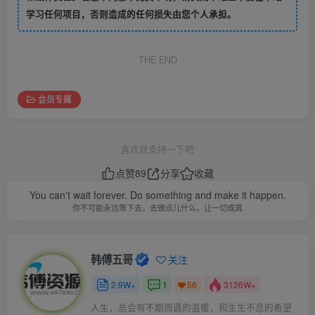
学习任何项目，否则造成的任何损失由您个人承担。
THE END
会员专属
喜欢就支持一下吧
点赞
89
分享
收藏
You can't wait forever. Do something and make it happen.
你不可能永远等下去，去做点儿什么，让一切成真
韩傅五哥
关注
2.9W+
1
3126W+
56
人生，总会有不期而遇的温暖，和生生不息的希望