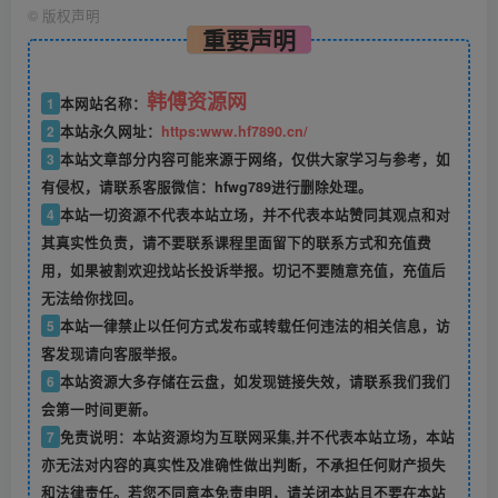
©
版权声明
重要声明
韩傅资源网
1
本网站名称：
2
本站永久网址：
https:www.hf7890.cn/
3
本站文章部分内容可能来源于网络，仅供大家学习与参考，如
有侵权，请联系客服微信：hfwg789进行删除处理。
4
本站一切资源不代表本站立场，并不代表本站赞同其观点和对
其真实性负责，请不要联系课程里面留下的联系方式和充值费
用，如果被割欢迎找站长投诉举报。切记不要随意充值，充值后
无法给你找回。
5
本站一律禁止以任何方式发布或转载任何违法的相关信息，访
客发现请向客服举报。
6
本站资源大多存储在云盘，如发现链接失效，请联系我们我们
会第一时间更新。
7
免责说明：本站资源均为互联网采集,并不代表本站立场，本站
亦无法对内容的真实性及准确性做出判断，不承担任何财产损失
和法律责任。若您不同意本免责申明，请关闭本站且不要在本站