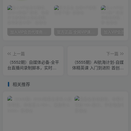
加入VIP会员代理商，享90%的推广提成，免费学习多种网上创业课程，菜鸟秒变大神！
官方正品 全网VIP课程 无损下载~
上一篇
下一篇
（5552期）自媒体必备-全平
（5555期）AI航海计划-自媒
台直播间录制脚本，实时录
体精英课 入门到进阶 首创调
制高清视频自动下载【脚本
教心流法|实战案例|内容自动
+教程】
化
相关推荐