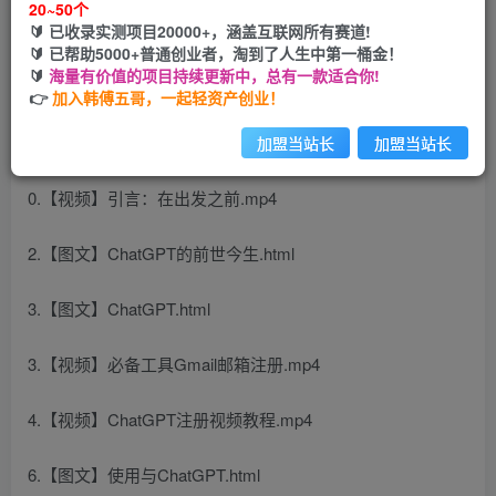
20~50个
开通会员
🔰 已收录实测项目20000+，涵盖互联网所有赛道!
🔰 已帮助5000+普通创业者，淘到了人生中第一桶金！
🔰
海量有价值的项目持续更新中，总有一款适合你!
👉
加入韩傅五哥，一起轻资产创业！
课程内容：
加盟当站长
加盟当站长
0.【视频】引言：在出发之前.mp4
2.【图文】ChatGPT的前世今生.html
3.【图文】ChatGPT.html
3.【视频】必备工具Gmail邮箱注册.mp4
4.【视频】ChatGPT注册视频教程.mp4
6.【图文】使用与ChatGPT.html