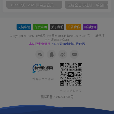
（9448期）2024网易云音乐人挂机项目，单机日入150+，无脑月入5000+
无脑全自动挂机，单窗口
友链申请
-
免责声明
-
关于我们
-
广告合作
-
网站地图
Copyright © 2025 ·
韩傅项目资源网 赣ICP备2025074731号
· 由
韩傅项
目资源网
强力驱动.
本站已安全运行:
1639天18小时49分12秒
韩傅项目资源网
扫码加站长微信
赣ICP备2025074731号