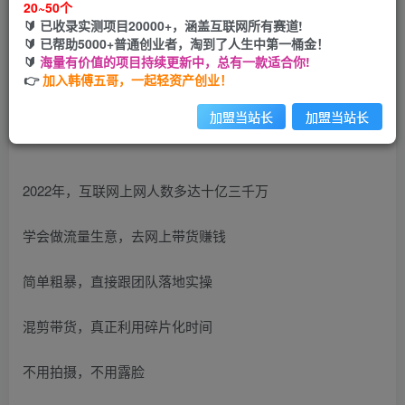
20~50个
🔰 已收录实测项目20000+，涵盖互联网所有赛道!
您当前未登录！建议登陆后购买，可保存购买订单
🔰 已帮助5000+普通创业者，淘到了人生中第一桶金！
🔰
海量有价值的项目持续更新中，总有一款适合你!
👉
加入韩傅五哥，一起轻资产创业！
加盟当站长
加盟当站长
2022年，互联网上网人数多达十亿三千万
学会做流量生意，去网上带货赚钱
简单粗暴，直接跟团队落地实操
混剪带货，真正利用碎片化时间
不用拍摄，不用露脸