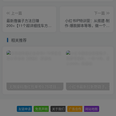
上一篇
下一篇
最新撸骗子方法日赚
小红书IP特训营：从搭建-制
200+【11个超详细找车方法
作-爆款脚本等等，做一个赚
+发车渠道】
钱的小红书号
相关推荐
无限接码撸红包单号0.75项目无偿分享给你【揭秘】
小红
友链申请
-
免责声明
-
关于我们
-
广告合作
-
网站地图