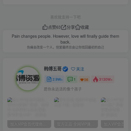
喜欢就支持一下吧
点赞
63
分享
收藏
Pain changes people. However, love will finally guide them
back.
伤痛会改变一个人，但爱最终总会让你找回最初的自己
韩傅五哥
关注
2.9W+
1
3130W+
56
愿你永远活的像个孩子
加入VIP会员代理商，享90%的推广提成，免费学习多种网上创业课程，菜鸟秒变大神！
官方正品 全网VIP课程 无损下载~