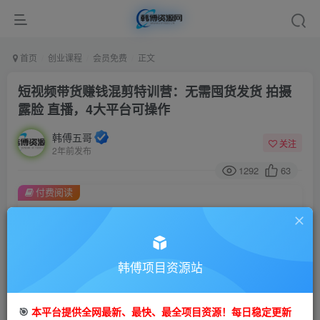
首页
创业课程
会员免费
正文
短视频带货赚钱混剪特训营：无需囤货发货 拍摄
露脸 直播，4大平台可操作
韩傅五哥
关注
2年前发布
1292
63
付费阅读
短视频带货赚钱混剪特训营：无需囤货发货 拍摄 露脸 直播，4大平台可操作
此内容为付费阅读，请付费后查看
9.9
99
金币
韩傅项目资源站
金币
免费
会员
🎯
本平台提供全网最新、最快、最全项目资源！每日稳定更新
立即购买