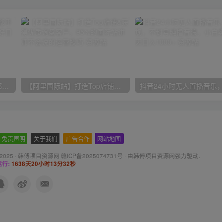
小红书最新拉新野路子，一部手机即可操作，一单15块，做得好日入2000+
【阿里国际站】打造Top店铺&获得优质询盘客户，​95%的国际站讲师不会说的运营技巧
免责声明
-
关于我们
-
广告合作
-
网站地图
 2025 ·
韩傅项目资源网 赣ICP备2025074731号
· 由
韩傅项目资源网
强力驱动.
行:
1638天20小时13分33秒