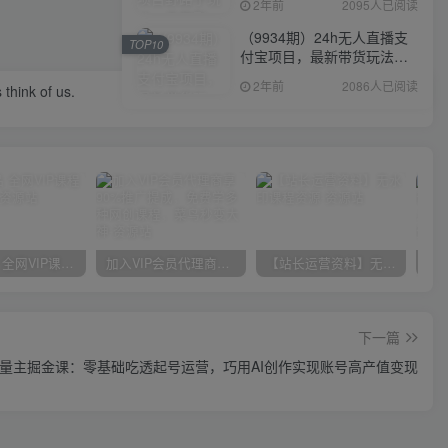
2年前
2095人已阅读
（9934期）24h无人直播支
TOP10
付宝项目，最新带货玩法，
纯躺赚实测日入500+
2年前
2086人已阅读
 think of us.
官方正品 全网VIP课程 无损下载~
加入VIP会员代理商享90%推广提成，免费学多种网创课程，菜鸟秒变大神
【站长运营资料】无水印课程资源
下一篇
号流量主掘金课：零基础吃透起号运营，巧用AI创作实现账号高产值变现