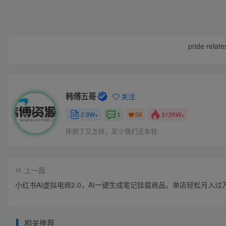
pride relate
韩傅五哥
关注
2.9W+
1
3126W+
56
摔倒了又怎样，至少我们还年轻
上一篇
小红书AI虚拟电商2.0，AI一键生成笔记挂载商品，单店轻松月入过
相关推荐