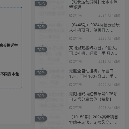
【站长运营资料】无水印课
TOP4
程资源
3年前
2584人已阅读
（9448期）2024网易云音乐
TOP5
人挂机项目，单机日入
150+，无脑月入5000+
2年前
2229人已阅读
站长投诉举
某讯游戏搬砖项目，0投入，
TOP6
可以挂机，轻松上手,月入
3000+上不封顶
2年前
2212人已阅读
无脑全自动挂机，单窗口
TOP7
您不同意本免
18+，可挂100+窗口，手机
电脑均可操作
2年前
2099人已阅读
无限接码撸红包单号0.75项
TOP8
目无偿分享给你【揭秘】
2年前
2098人已阅读
（10150期）2024高考项目
TOP9
野路子玩法，无限裂变，最
高一天1W＋！