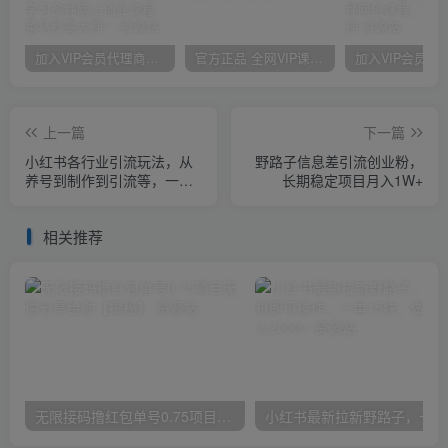
加入VIP会员代理商，享90%的推广提成，免费学习多种网上创业课程，菜鸟秒变大神！
官方正品 全网VIP课程 无损下载~
上一篇
下一篇
小红书各行业引流玩法，从
野路子信息差引流创业粉，
养号到制作到引流等，一条
长期稳定项目月入1W+
龙分享给你【揭秘】
相关推荐
无限接码撸红包单号0.75项目无偿分享给你【揭秘】
小红