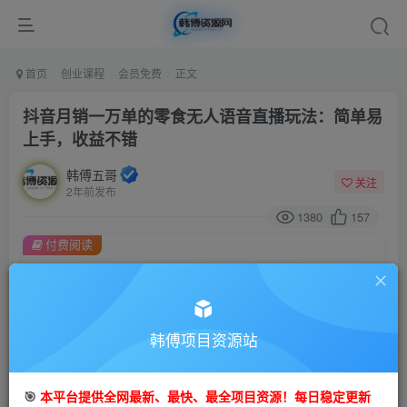
首页
创业课程
会员免费
正文
抖音月销一万单的零食无人语音直播玩法：简单易
上手，收益不错
韩傅五哥
关注
2年前发布
1380
157
付费阅读
抖音月销一万单的零食无人语音直播玩法：简单易上手，收益不错
此内容为付费阅读，请付费后查看
9.9
99
金币
韩傅项目资源站
金币
免费
会员
🎯
本平台提供全网最新、最快、最全项目资源！每日稳定更新
立即购买