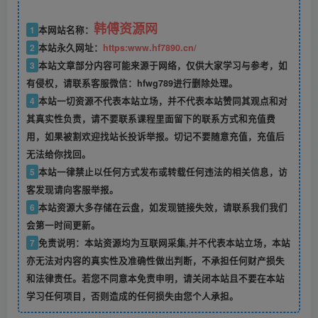
韩傅资源网
1
本网站名称：
2
本站永久网址：
https:www.hf7890.cn/
3
本站文章部分内容可能来源于网络，仅供大家学习与参考，如
有侵权，请联系客服微信：hfwg789进行删除处理。
4
本站一切资源不代表本站立场，并不代表本站赞同其观点和对
其真实性负责，请不要联系课程里面留下的联系方式和充值费
用，如果被割欢迎找站长投诉举报。切记不要随意充值，充值后
无法给你找回。
5
本站一律禁止以任何方式发布或转载任何违法的相关信息，访
客发现请向客服举报。
6
本站资源大多存储在云盘，如发现链接失效，请联系我们我们
会第一时间更新。
7
免责说明：本站资源均为互联网采集,并不代表本站立场，本站
亦无法对内容的真实性及准确性做出判断，不承担任何财产损失
和法律责任。若您不同意本免责申明，请关闭本站且不要在本站
学习任何项目，否则造成的任何损失由您个人承担。