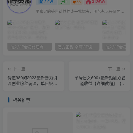
2.9W+
1
3126W+
56
平富足的盛世徒然养成一批懦夫，困苦永远是坚强之母
加入VIP会员代理商，享90%的推广提成，免费学习多种网上创业课程，菜鸟秒变大神！
官方正品 全网VIP课程 无损下载~
上一篇
下一篇
价值980的2023最新暴力引
单号日入600+最新短剧双管
流创业粉丝玩法，单日被动
道收益【详细教程】【揭
引流50+创业粉【揭秘】
秘】
相关推荐