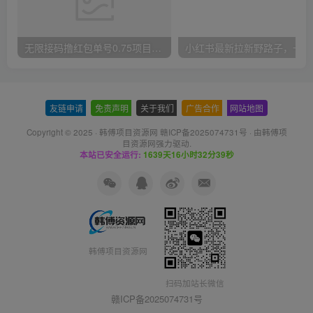
无限接码撸红包单号0.75项目无偿分享给你【揭秘】
小红
友链申请
-
免责声明
-
关于我们
-
广告合作
-
网站地图
Copyright © 2025 ·
韩傅项目资源网 赣ICP备2025074731号
· 由
韩傅项
目资源网
强力驱动.
本站已安全运行:
1639天16小时32分39秒
韩傅项目资源网
扫码加站长微信
赣ICP备2025074731号