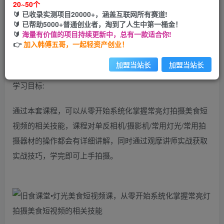
20~50个
🔰 已收录实测项目20000+，涵盖互联网所有赛道!
您当前未登录！建议登陆后购买，可保存购买订单
🔰 已帮助5000+普通创业者，淘到了人生中第一桶金！
🔰
海量有价值的项目持续更新中，总有一款适合你!
👉
加入韩傅五哥，一起轻资产创业！
课程适合人群:零基础同学/美食短视频爱好者/美食摄影师/短
视频创作人
加盟当站长
加盟当站长
学习目标:
通过本套课程，可以从零开始系统化掌握常亮灯拍摄美食短
视频的相关技能，课程对单反相机/摄影机/常用灯光/常用拍
摄器材的操作都会有详细讲解，同时通过观摩讲师实战获取
实战技巧，学完即可上手拍摄。