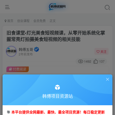
首页
创业课程
会员免费
正文
旧食课堂•灯光美食短视频课，从零开始系统化掌
握常亮灯拍摄美食短视频的相关技能
韩傅五哥
关注
2年前发布
1492
137
付费阅读
旧食课堂•灯光美食短视频课，从零开始系统化掌握常亮灯拍摄美食短视频的相关技能
此内容为付费阅读，请付费后查看
9.9
99
金币
韩傅项目资源站
金币
免费
会员
🎯
本平台提供全网最新、最快、最全项目资源！每日稳定更新
立即购买