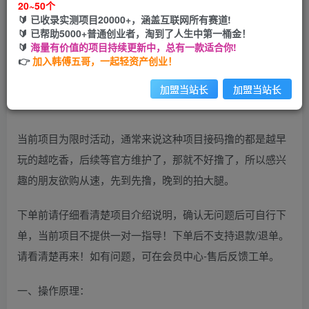
20~50个
🔰 已收录实测项目20000+，涵盖互联网所有赛道!
您当前未登录！建议登陆后购买，可保存购买订单
🔰 已帮助5000+普通创业者，淘到了人生中第一桶金！
🔰
海量有价值的项目持续更新中，总有一款适合你!
👉
加入韩傅五哥，一起轻资产创业！
加盟当站长
加盟当站长
当前项目为限时活动，通常来说这种项目接码撸的都是越早
玩的越吃香，后续等官方维护了，那就不好撸了，所以感兴
趣的朋友欲购从速，先到先撸，晚到的拍大腿。
下单前请仔细看清楚项目介绍说明，确认无问题后可自行下
单，当前项目不提供一对一指导！下单后不支持退款/退单。
请看清楚再来！如有问题，可在会员中心-售后反馈工单。
一、操作原理：