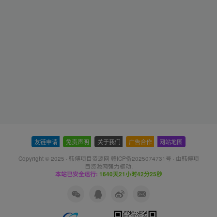
友链申请
-
免责声明
-
关于我们
-
广告合作
-
网站地图
Copyright © 2025 ·
韩傅项目资源网 赣ICP备2025074731号
· 由
韩傅项
目资源网
强力驱动.
本站已安全运行:
1640天21小时42分25秒