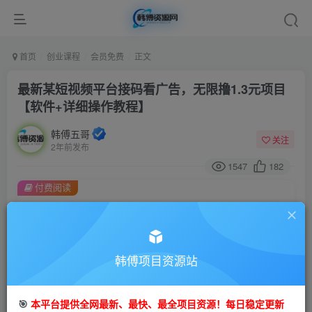
首页
创业课程
会员免费
正文
最新某短视频平台接码看广告，无限撸1.3元项目
【软件+详细操作教程】
韩傅五哥
关注
2年前发布
1547
182
付费阅读
最新某短视频平台接码看广告，无限撸1.3元项目【软件+详细操作教程】
此内容为付费阅读，请付费后查看
9.9
99
金币
韩傅项目资源站
金币
免费
会员
🎯
本平台提供全网最新、最快、最全项目资源！每日稳定更新
立即购买