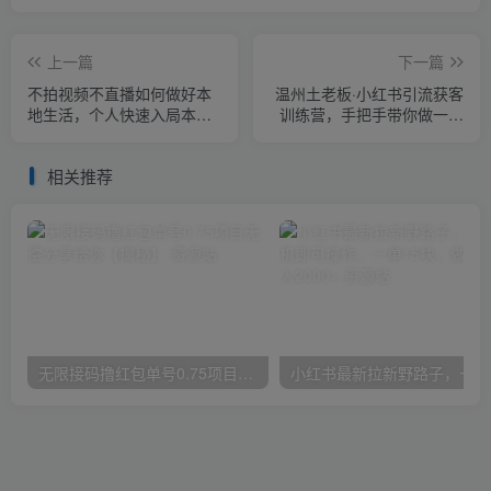
上一篇
下一篇
不拍视频不直播如何做好本
温州土老板·小红书引流获客
地生活，个人快速入局本地
训练营，手把手带你做一个
生活必学课
赚钱的小红书账号
相关推荐
无限接码撸红包单号0.75项目无偿分享给你【揭秘】
小红