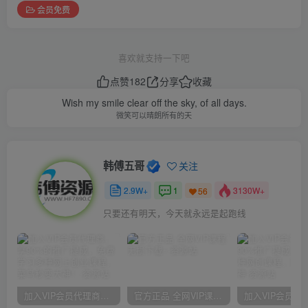
会员免费
喜欢就支持一下吧
点赞
182
分享
收藏
Wish my smile clear off the sky, of all days.
微笑可以晴朗所有的天
韩傅五哥
关注
2.9W+
1
3130W+
56
只要还有明天，今天就永远是起跑线
加入VIP会员代理商，享90%的推广提成，免费学习多种网上创业课程，菜鸟秒变大神！
官方正品 全网VIP课程 无损下载~