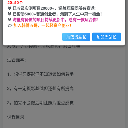
20~50个
开通会员
🔰 已收录实测项目20000+，涵盖互联网所有赛道!
🔰 已帮助5000+普通创业者，淘到了人生中第一桶金！
🔰
海量有价值的项目持续更新中，总有一款适合你!
👉
加入韩傅五哥，一起轻资产创业！
（各类风格拍摄实战及修图调色实操）零基础学摄影，找准
加盟当站长
加盟当站长
光线，学会构图，磨皮液化，调色处理
适合谁学：
1，想学习摄影但不知道该如何着手
2，有一定摄影基础但还想有所提高
3，拍完不会做后期让照片差点感觉
课程目录