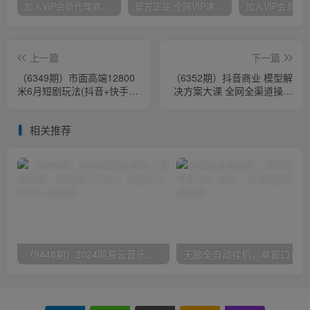
加入VIP会员代理商，享90%的推广提成，免费学习多种网上创业课程，菜鸟秒变大神！
官方正品 全网VIP课程 无损下载~
上一篇
下一篇
（6349期）市面高端12800
（6352期）抖音商业 模型解
米6月短剧玩法(抖音+快手
决方案大课 全网全渠道操盘
+B站+视频号)日入1000-
手 个人-零售-服务商-生产-
5000(无水印)
农商
相关推荐
（9448期）2024网易云音乐人挂机项目，单机日入150+，无脑月入5000+
无脑全自动挂机，单窗口