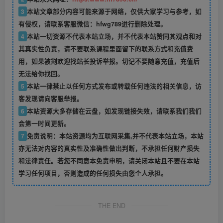
3
本站文章部分内容可能来源于网络，仅供大家学习与参考，如
有侵权，请联系客服微信：hfwg789进行删除处理。
4
本站一切资源不代表本站立场，并不代表本站赞同其观点和对
其真实性负责，请不要联系课程里面留下的联系方式和充值费
用，如果被割欢迎找站长投诉举报。切记不要随意充值，充值后
无法给你找回。
5
本站一律禁止以任何方式发布或转载任何违法的相关信息，访
客发现请向客服举报。
6
本站资源大多存储在云盘，如发现链接失效，请联系我们我们
会第一时间更新。
7
免责说明：本站资源均为互联网采集,并不代表本站立场，本站
亦无法对内容的真实性及准确性做出判断，不承担任何财产损失
和法律责任。若您不同意本免责申明，请关闭本站且不要在本站
学习任何项目，否则造成的任何损失由您个人承担。
THE END