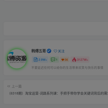
韩傅五哥
关注
2.9W+
1
3127W+
56
不要延迟任何可以给你的生活带来欢笑与快乐的事情
上一篇
（6318期）淘宝运营-词路系列课：手把手带你学会关键词背后的需