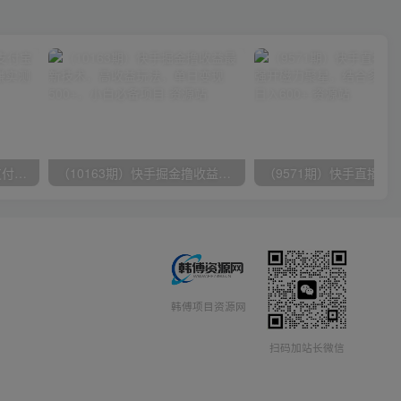
（9934期）24h无人直播支付宝项目，最新带货玩法，纯躺赚实测日入500+
（10163期）快手掘金撸收益最新技术，高收益玩法，单日变现500+，小白必备项目
韩傅项目资源网
扫码加站长微信