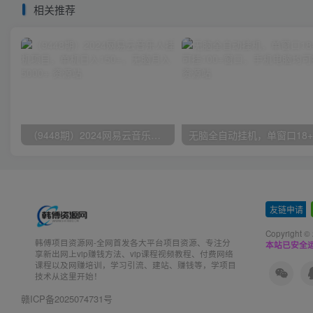
相关推荐
（9448期）2024网易云音乐人挂机项目，单机日入150+，无脑月入5000+
友链申请
-
Copyright ©
韩傅项目资源网-全网首发各大平台项目资源、专注分
本站已安全运
享新出网上vip赚钱方法、vip课程视频教程、付费网络
课程以及网赚培训，学习引流、建站、赚钱等，学项目
技术从这里开始！
赣ICP备2025074731号