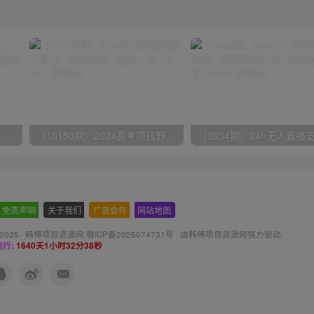
无脑全自动挂机，单窗口18+，可挂100+窗口，手机电脑均可操作
（10150期）2024高考项目野路子玩法，无限裂变，最高一天1W＋！
免责声明
-
关于我们
-
广告合作
-
网站地图
 2025 ·
韩傅项目资源网 赣ICP备2025074731号
· 由
韩傅项目资源网
强力驱动.
行:
1640天1小时32分39秒