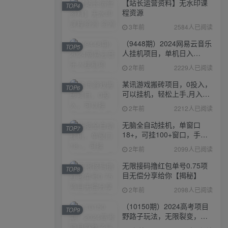
【站长运营资料】无水印课
TOP4
程资源
3年前
2584人已阅读
（9448期）2024网易云音乐
TOP5
人挂机项目，单机日入
150+，无脑月入5000+
2年前
2229人已阅读
某讯游戏搬砖项目，0投入，
TOP6
可以挂机，轻松上手,月入
3000+上不封顶
2年前
2212人已阅读
无脑全自动挂机，单窗口
TOP7
18+，可挂100+窗口，手机
电脑均可操作
2年前
2099人已阅读
无限接码撸红包单号0.75项
TOP8
目无偿分享给你【揭秘】
2年前
2098人已阅读
（10150期）2024高考项目
TOP9
野路子玩法，无限裂变，最
高一天1W＋！