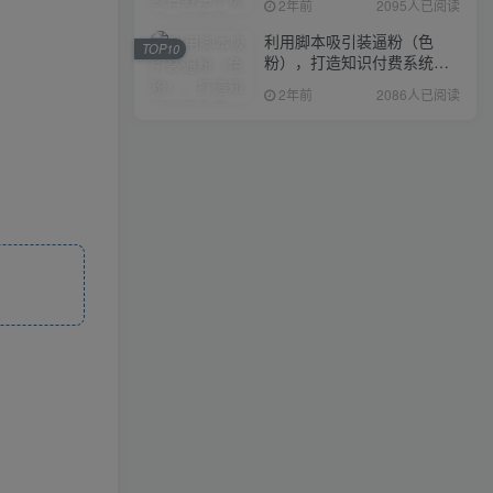
2年前
2095人已阅读
利用脚本吸引装逼粉（色
TOP10
粉），打造知识付费系统，
附388元美女写真项目
2年前
2086人已阅读