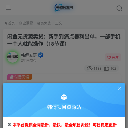
首页
创业课程
会员免费
正文
闲鱼无货源卖货：新手到痛点暴利出单，一部手机
一个人就能操作（18节课）
韩傅五哥
关注
2年前发布
1138
162
付费阅读
闲鱼无货源卖货：新手到痛点暴利出单，一部手机一个人就能操作（18节课）
此内容为付费阅读，请付费后查看
9.9
99
金币
韩傅项目资源站
金币
免费
会员
🎯
本平台提供全网最新、最快、最全项目资源！每日稳定更新
立即购买