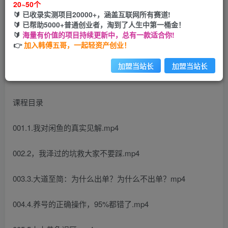
20~50个
🔰 已收录实测项目20000+，涵盖互联网所有赛道!
您当前未登录！建议登陆后购买，可保存购买订单
🔰 已帮助5000+普通创业者，淘到了人生中第一桶金！
🔰
海量有价值的项目持续更新中，总有一款适合你!
👉
加入韩傅五哥，一起轻资产创业！
加盟当站长
加盟当站长
课程目录
001.1.我对闲鱼的真实见解.mp4
002.2，我泽过的坑救大家不要踩.mp4
003.3.大道至简：为什么出单？为什么不出单？mp4
004.4.养号的正确操作，95%都错了.mp4