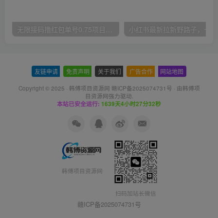
无限接码撸红包单号0.75项目无偿分享给你【揭秘】
小红
友链申请
-
免责声明
-
关于我们
-
广告合作
-
网站地图
Copyright © 2025 ·
韩傅项目资源网 赣ICP备2025074731号
· 由
韩傅项
目资源网
强力驱动.
本站已安全运行:
1639天4小时27分32秒
韩傅项目资源网
扫码加站长微信
赣ICP备2025074731号