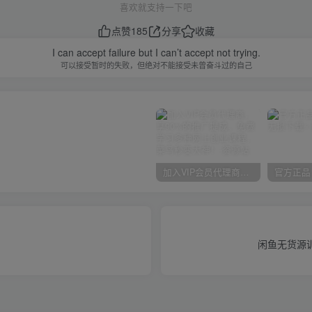
喜欢就支持一下吧
点赞
185
分享
收藏
I can accept failure but I can’t accept not trying.
可以接受暂时的失败，但绝对不能接受未曾奋斗过的自己
加入VIP会员代理商，享90%的推广提成，免费学习多种网上创业课程，菜鸟秒变大神！
闲鱼无货源