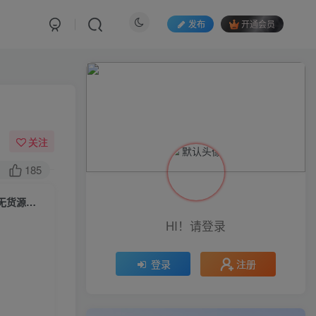
发布
开通会员
关注
185
红商联盟·小红书无货源电商1.0，0粉丝无需囤货，小白也可以轻松上手的无货源项目
HI！请登录
注册
登录