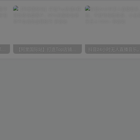
小红书最新拉新野路子，一部手机即可操作，一单15块，做得好日入2000+
【阿里国际站】打造Top店铺&获得优质询盘客户，​95%的国际站讲师不会说的运营技巧