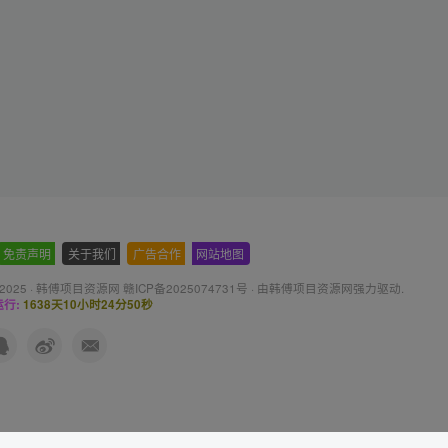
免责声明
-
关于我们
-
广告合作
-
网站地图
 2025 ·
韩傅项目资源网 赣ICP备2025074731号
· 由
韩傅项目资源网
强力驱动.
行:
1638天10小时24分51秒