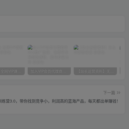
官方正品 全网VIP课程 无损下载~
加入VIP会员代理商享90%推广提成，免费学多种网创课程，菜鸟秒变大神
【站长运营资料】无水印课程资源
下一篇
训练营3.0，带你找到竞争小，利润高的蓝海产品，每天都出单赚钱！