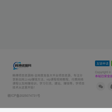
友链申请
-
Copyright ©
韩傅项目资源网-全网首发各大平台项目资源、专注分
本站已安全运
享新出网上vip赚钱方法、vip课程视频教程、付费网络
课程以及网赚培训，学习引流、建站、赚钱等，学项目
技术从这里开始！
赣ICP备2025074731号