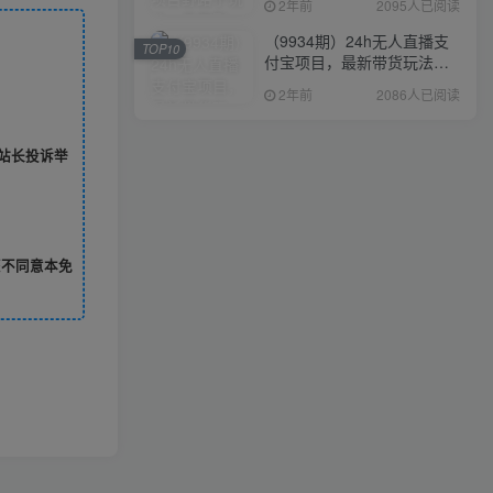
2年前
2095人已阅读
（9934期）24h无人直播支
TOP10
付宝项目，最新带货玩法，
纯躺赚实测日入500+
2年前
2086人已阅读
站长投诉举
您不同意本免