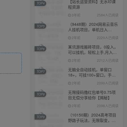
【站长运营资料】无水印课
TOP4
程资源
3年前
2584人已阅读
（9448期）2024网易云音乐
TOP5
人挂机项目，单机日入
150+，无脑月入5000+
2年前
2229人已阅读
某讯游戏搬砖项目，0投入，
TOP6
可以挂机，轻松上手,月入
3000+上不封顶
2年前
2212人已阅读
无脑全自动挂机，单窗口
TOP7
18+，可挂100+窗口，手机
电脑均可操作
2年前
2099人已阅读
无限接码撸红包单号0.75项
TOP8
目无偿分享给你【揭秘】
2年前
2098人已阅读
（10150期）2024高考项目
TOP9
野路子玩法，无限裂变，最
高一天1W＋！