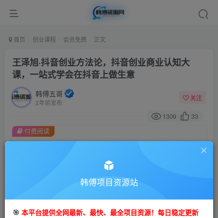
首页
创业课程
会员免费
正文
王泽旭·抖音创业方法论，​抖音创业商业认知大
课，一站式学会在抖音上做生意
韩傅五哥
关注
2年前发布
1309
33
付费阅读
王泽旭·抖音创业方法论，​抖音创业商业认知大课，一站式学会在抖音上做生意
此内容为付费阅读，请付费后查看
9.9
99
金币
韩傅项目资源站
金币
免费
会员
🎯
本平台提供全网最新、最快、最全项目资源！每日稳定更新
立即购买