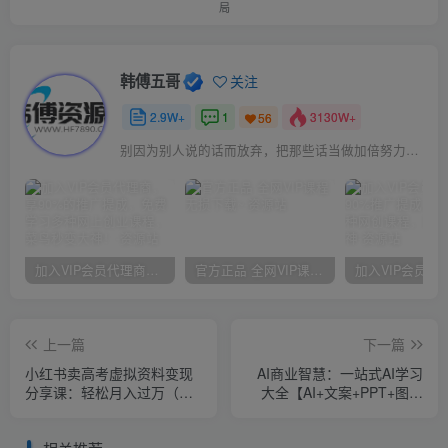
局
韩傅五哥
关注
2.9W+
1
3130W+
56
别因为别人说的话而放弃，把那些话当做加倍努力的动力
加入VIP会员代理商，享90%的推广提成，免费学习多种网上创业课程，菜鸟秒变大神！
官方正品 全网VIP课程 无损下载~
上一篇
下一篇
小红书卖高考虚拟资料变现
AI商业智慧：一站式AI学习
分享课：轻松月入过万（视
大全【AI+文案+PPT+图像
频+配套资料）
+视频】