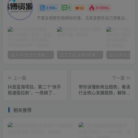
2.9W+
1
3126W+
56
不要去想那些阻碍你的事，尤其是那些自己想象出来的事
加入VIP会员代理商，享90%的推广提成，免费学习多种网上创业课程，菜鸟秒变大神！
官方正品 全网VIP课程 无损下载~
上一篇
下一篇
抖音蓝海项目，第二个“快手
带你读懂新商业趋势，看清
极速版拉新”，一周搞了
行业核心发展趋势，解除商
7000+【揭秘】
业信息差桎梏
相关推荐