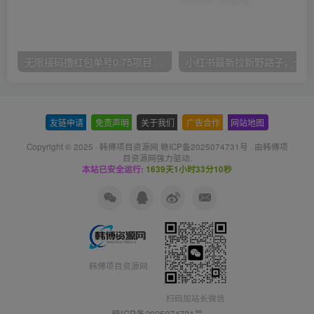
无限接码撸红包单号0.75项目无偿分享给你【揭秘】
小红
友链申请
-
免责声明
-
关于我们
-
广告合作
-
网站地图
Copyright © 2025 ·
韩傅项目资源网 赣ICP备2025074731号
· 由
韩傅项
目资源网
强力驱动.
本站已安全运行:
1639天1小时33分10秒
韩傅项目资源网
扫码加站长微信
赣ICP备2025074731号