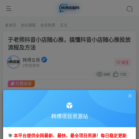
首页
创业课程
会员免费
正文
于老师抖音小店随心推，搞懂抖音小店随心推投放
流程及方法
韩傅五哥
关注
2年前发布
988
133
付费阅读
于老师抖音小店随心推，搞懂抖音小店随心推投放流程及方法
此内容为付费阅读，请付费后查看
9.9
99
金币
韩傅项目资源站
金币
免费
会员
🎯
本平台提供全网最新、最快、最全项目资源！每日稳定更新
立即购买