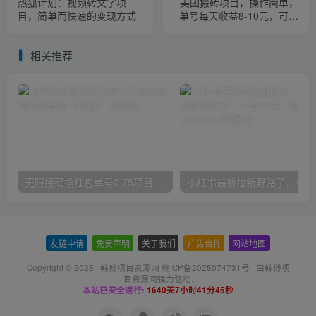
热狐计划：视频转文字项
美团搬砖项目，操作简单，
目，简单而快速的变现方式
单号每天收益8-10元，可批
量操作，多号多得
相关推荐
无限接码撸红包单号0.75项目无偿分享给你【揭秘】
小红
友链申请
-
免责声明
-
关于我们
-
广告合作
-
网站地图
Copyright © 2025 ·
韩傅项目资源网 赣ICP备2025074731号
· 由
韩傅项
目资源网
强力驱动.
本站已安全运行:
1640天7小时41分46秒