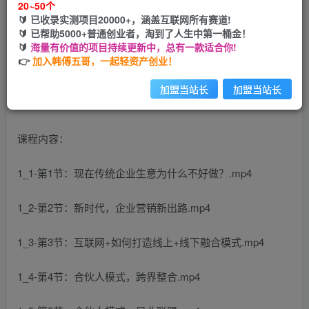
20~50个
🔰 已收录实测项目20000+，涵盖互联网所有赛道!
您当前未登录！建议登陆后购买，可保存购买订单
🔰 已帮助5000+普通创业者，淘到了人生中第一桶金！
🔰
海量有价值的项目持续更新中，总有一款适合你!
👉
加入韩傅五哥，一起轻资产创业！
加盟当站长
加盟当站长
课程内容：
1_1-第1节：现在传统企业生意为什么不好做？.mp4
1_2-第2节：新时代，企业营销新出路.mp4
1_3-第3节：互联网+如何打造线上+线下融合模式.mp4
1_4-第4节：合伙人模式，跨界整合.mp4