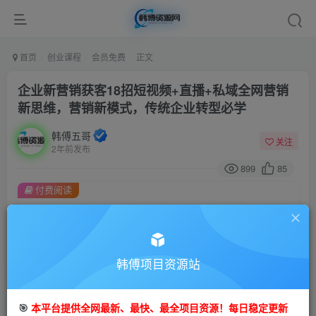
首页
创业课程
会员免费
正文
企业新营销获客18招短视频+直播+私域全网营销
新思维，营销新模式，传统企业转型必学
韩傅五哥
关注
2年前发布
899
85
付费阅读
企业新营销获客18招短视频+直播+私域全网营销新思维，营销新模式，传统企业转型必学
此内容为付费阅读，请付费后查看
9.9
99
金币
韩傅项目资源站
金币
免费
会员
🎯
本平台提供全网最新、最快、最全项目资源！每日稳定更新
立即购买