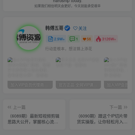
hardship today.
如果我们相信明天会更好，今天就能承受艰辛
韩傅五哥
关注
2.9W+
1
3126W+
56
行动是根本，想法锦上添花
加入VIP会员代理商，享90%的推广提成，免费学习多种网上创业课程，菜鸟秒变大神！
官方正品 全网VIP课程 无损下载~
上一篇
下一篇
（6089期）最新短视频剪辑
（6090期）蹭这个IP切片带
思路大公开，掌握核心流量
货实操版，让你轻松月入过
密码，你的视频也能快速起
万（教程+素材）
飞