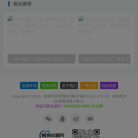
相关推荐
（9448期）2024网易云音乐人挂机项目，单机日入150+，无脑月入5000+
无脑全自动挂机，单窗口
友链申请
-
免责声明
-
关于我们
-
广告合作
-
网站地图
Copyright © 2025 ·
韩傅项目资源网 赣ICP备2025074731号
· 由
韩傅项
目资源网
强力驱动.
本站已安全运行:
1638天16小时51分53秒