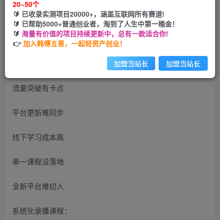
20~50个
开通会员
🔰 已收录实测项目20000+，涵盖互联网所有赛道!
🔰 已帮助5000+普通创业者，淘到了人生中第一桶金！
🔰
海量有价值的项目持续更新中，总有一款适合你!
👉
加入韩傅五哥，一起轻资产创业！
商家痛点：
加盟当站长
加盟当站长
流量突破有卡点
平台更新难同步
线下学习成本高
单一课程没落地
全新平台难切入
系统化录播课程：