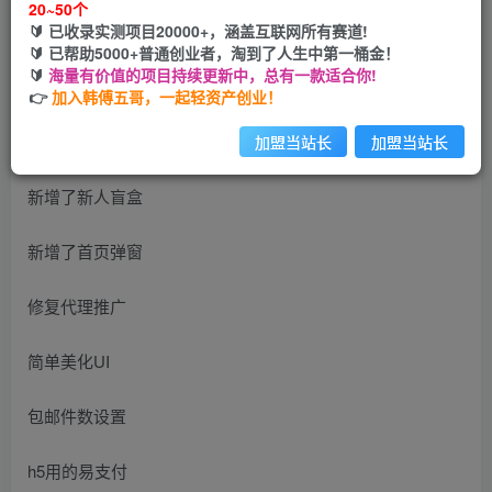
20~50个
开通会员
🔰 已收录实测项目20000+，涵盖互联网所有赛道!
🔰 已帮助5000+普通创业者，淘到了人生中第一桶金！
🔰
海量有价值的项目持续更新中，总有一款适合你!
👉
加入韩傅五哥，一起轻资产创业！
相比以前的版本
加盟当站长
加盟当站长
新增了新人盲盒
新增了首页弹窗
修复代理推广
简单美化UI
包邮件数设置
h5用的易支付