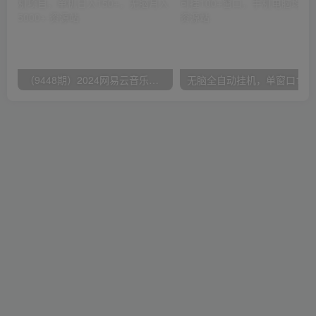
（9448期）2024网易云音乐人挂机项目，单机日入150+，无脑月入5000+
无脑全自动挂机，单窗口