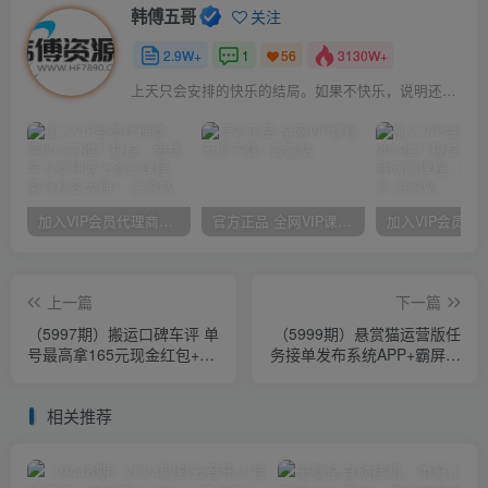
韩傅五哥
关注
2.9W+
1
3130W+
56
上天只会安排的快乐的结局。如果不快乐，说明还不是最后结局
加入VIP会员代理商，享90%的推广提成，免费学习多种网上创业课程，菜鸟秒变大神！
官方正品 全网VIP课程 无损下载~
上一篇
下一篇
（5997期）搬运口碑车评 单
（5999期）悬赏猫运营版任
号最高拿165元现金红包+新
务接单发布系统APP+霸屏天
一期攻略多号多撸(教程+洗
下赚钱猫任务悬赏404任务
稿插件)
平台
相关推荐