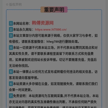
©
版权声明
重要声明
韩傅资源网
1
本网站名称：
2
本站永久网址：
https:www.hf7890.cn/
3
本站文章部分内容可能来源于网络，仅供大家学习与参考，如
有侵权，请联系客服微信：hfwg789进行删除处理。
4
本站一切资源不代表本站立场，并不代表本站赞同其观点和对
其真实性负责，请不要联系课程里面留下的联系方式和充值费
用，如果被割欢迎找站长投诉举报。切记不要随意充值，充值后
无法给你找回。
5
本站一律禁止以任何方式发布或转载任何违法的相关信息，访
客发现请向客服举报。
6
本站资源大多存储在云盘，如发现链接失效，请联系我们我们
会第一时间更新。
7
免责说明：本站资源均为互联网采集,并不代表本站立场，本站
亦无法对内容的真实性及准确性做出判断，不承担任何财产损失
和法律责任。若您不同意本免责申明，请关闭本站且不要在本站