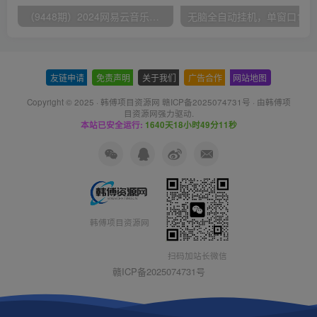
（9448期）2024网易云音乐人挂机项目，单机日入150+，无脑月入5000+
无脑全自动挂机，单窗口
友链申请
-
免责声明
-
关于我们
-
广告合作
-
网站地图
Copyright © 2025 ·
韩傅项目资源网 赣ICP备2025074731号
· 由
韩傅项
目资源网
强力驱动.
本站已安全运行:
1640天18小时49分11秒
韩傅项目资源网
扫码加站长微信
赣ICP备2025074731号