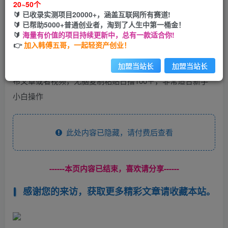
20~50个
开通会员
🔰 已收录实测项目20000+，涵盖互联网所有赛道!
🔰 已帮助5000+普通创业者，淘到了人生中第一桶金！
🔰
海量有价值的项目持续更新中，总有一款适合你!
👉
加入韩傅五哥，一起轻资产创业！
给大家分享一个薅羊毛的项目，一个类似于头条的平台，发
加盟当站长
加盟当站长
布文章或者视频，无脑复制粘贴日撸100＋，非常适合新手
小白操作
此处内容已隐藏，请付费后查看
------本页内容已结束，喜欢请分享------
感谢您的来访，获取更多精彩文章请收藏本站。