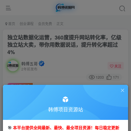
首页
创业课程
会员免费
正文
独立站数据化运营，360度提升网站转化率，亿级
独立站大卖，带你用数据说话，提升转化率超过
4%
韩傅五哥
关注
2年前发布
1203
171
付费阅读
独立站数据化运营，360度提升网站转化率，亿级独立站大卖，带你用数据说话，提升转化率超过4%
此内容为付费阅读，请付费后查看
9.9
韩傅项目资源站
99
金币
金币
免费
会员
🎯
本平台提供全网最新、最快、最全项目资源！每日稳定更新