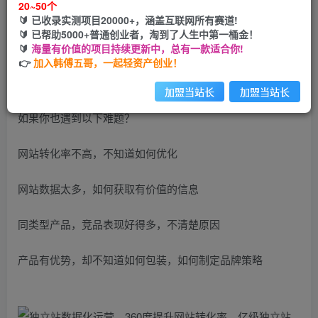
20~50个
立即购买
🔰 已收录实测项目20000+，涵盖互联网所有赛道!
🔰 已帮助5000+普通创业者，淘到了人生中第一桶金！
您当前未登录！建议登陆后购买，可保存购买订单
🔰
海量有价值的项目持续更新中，总有一款适合你!
👉
加入韩傅五哥，一起轻资产创业！
全程6+小时干货输出
加盟当站长
加盟当站长
如果你也遇到以下难题？
网站转化率不高，不知道如何优化
网站数据太多，如何获取有价值的信息
同类型产品，竞品表现好得多，不清楚原因
产品有优势，却不知道如何包装，如何制定品牌策略