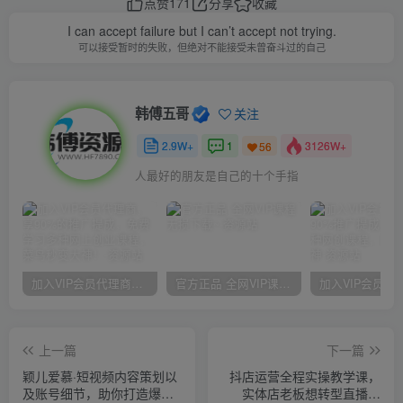
点赞
171
分享
收藏
I can accept failure but I can’t accept not trying.
可以接受暂时的失败，但绝对不能接受未曾奋斗过的自己
韩傅五哥
关注
2.9W+
1
3126W+
56
人最好的朋友是自己的十个手指
加入VIP会员代理商，享90%的推广提成，免费学习多种网上创业课程，菜鸟秒变大神！
官方正品 全网VIP课程 无损下载~
上一篇
下一篇
颖儿爱慕·短视频内容策划以
抖店运营全程实操教学课，
及账号细节，助你打造爆款
实体店老板想转型直播带