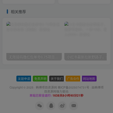
内容
货，想从事直播带货运营，
中控，主播行业的小白
相关推荐
无限接码撸红包单号0.75项目无偿分享给你【揭秘】
小红
友链申请
-
免责声明
-
关于我们
-
广告合作
-
网站地图
Copyright © 2025 ·
韩傅项目资源网 赣ICP备2025074731号
· 由
韩傅项
目资源网
强力驱动.
本站已安全运行:
1638天8小时40分22秒