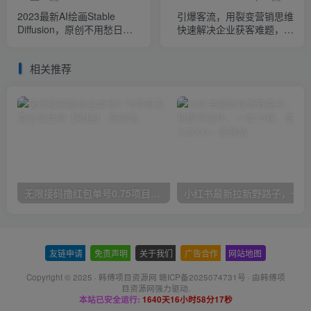
2023最新AI绘画Stable
引爆客流，用裂变营销思维
Diffusion，原创不用愁日赚
快速解决企业获客难题，老
1000+【软件+教程】
板必修课，零基础新手
相关推荐
无限接码撸红包单号0.75项目无偿分享给你【揭秘】
小红
友链申请
-
免责声明
-
关于我们
-
广告合作
-
网站地图
Copyright © 2025 ·
韩傅项目资源网 赣ICP备2025074731号
· 由
韩傅项
目资源网
强力驱动.
本站已安全运行:
1640天16小时58分17秒