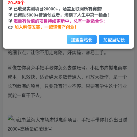
20~50个
🔰 已收录实测项目20000+，涵盖互联网所有赛道!
您当前未登录！建议登陆后购买，可保存购买订单
🔰 已帮助5000+普通创业者，淘到了人生中第一桶金！
🔰
海量有价值的项目持续更新中，总有一款适合你!
👉
加入韩傅五哥，一起轻资产创业！
简介：
加盟当站长
加盟当站长
无须有任何互联网的经验基础，我们的课程从0-1讲解了所有
的细节点，让你不用走弯路，好实操，容易上手。
就像在你身旁手把手教你怎么去做账号。小红书虚拟电商零
成本，见效快，适合绝大多数普通人，可放大操作，是一个
长期蓝海的项目，只要教育行业不停、只要有学生这个行业
就能一直干下去。