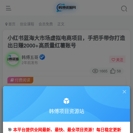
首页
创业课程
会员免费
正文
小红书蓝海大市场虚拟电商项目，手把手带你打造
出日赚2000+高质量红薯账号
韩傅五哥
关注
2年前发布
1665
58
付费阅读
小红书蓝海大市场虚拟电商项目，手把手带你打造出日赚2000+高质量红薯账号
此内容为付费阅读，请付费后查看
9.9
99
金币
韩傅项目资源站
金币
免费
会员
🎯
本平台提供全网最新、最快、最全项目资源！每日稳定更新
立即购买