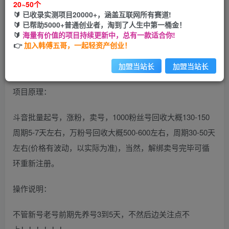
20~50个
开通会员
🔰 已收录实测项目20000+，涵盖互联网所有赛道!
🔰 已帮助5000+普通创业者，淘到了人生中第一桶金！
🔰
海量有价值的项目持续更新中，总有一款适合你!
👉
加入韩傅五哥，一起轻资产创业！
外面收费3988 矩阵涨粉引流项目拆解
加盟当站长
加盟当站长
项目原理：
斗音批量起号，涨粉，卖号，1000粉丝号回收大概130-150
周期5-7天左右，万粉号回收大概500-600左右，周期30-50天
左右(价格有波动，以实际为准)，当然，解绑卖号完毕可循
环重新注册。
操作说明：
不管新号老号前期先养号3到5天，不然后边关注点不