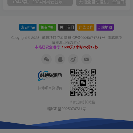
（9448期）2024网易云音乐人挂机项目，单机日入150+，无脑月入5000+
无脑全自动挂机，单窗口
友链申请
-
免责声明
-
关于我们
-
广告合作
-
网站地图
Copyright © 2025 ·
韩傅项目资源网 赣ICP备2025074731号
· 由
韩傅项
目资源网
强力驱动.
本站已安全运行:
1639天1小时26分18秒
韩傅项目资源网
扫码加站长微信
赣ICP备2025074731号