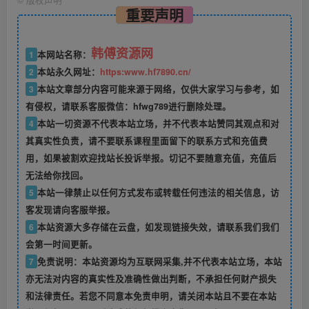
©
版权声明
重要声明
韩傅资源网
1
本网站名称：
2
本站永久网址：
https:www.hf7890.cn/
3
本站文章部分内容可能来源于网络，仅供大家学习与参考，如
有侵权，请联系客服微信：hfwg789进行删除处理。
4
本站一切资源不代表本站立场，并不代表本站赞同其观点和对
其真实性负责，请不要联系课程里面留下的联系方式和充值费
用，如果被割欢迎找站长投诉举报。切记不要随意充值，充值后
无法给你找回。
5
本站一律禁止以任何方式发布或转载任何违法的相关信息，访
客发现请向客服举报。
6
本站资源大多存储在云盘，如发现链接失效，请联系我们我们
会第一时间更新。
7
免责说明：本站资源均为互联网采集,并不代表本站立场，本站
亦无法对内容的真实性及准确性做出判断，不承担任何财产损失
和法律责任。若您不同意本免责申明，请关闭本站且不要在本站