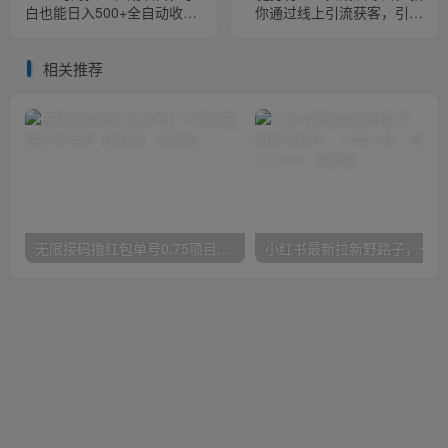
白也能日入500+全自动收款
你通过线上引流获客，引爆
无需话术
门店的流量和业绩
相关推荐
无限接码撸红包单号0.75项目无偿分享给你【揭秘】
小红