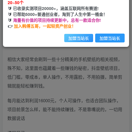
20~50个
🔰 已收录实测项目20000+，涵盖互联网所有赛道!
您当前未登录！建议登陆后购买，可保存购买订单
🔰 已帮助5000+普通创业者，淘到了人生中第一桶金！
🔰
海量有价值的项目持续更新中，总有一款适合你!
👉
加入韩傅五哥，一起轻资产创业！
加盟当站长
加盟当站长
相信大家经常会刷到一些十分精美的手机壁纸的相关视频，
殊不知，这里面也蕴藏着一些赚钱的秘密，抖音壁纸项目，
低门槛，零成本，单人操作，不用露脸，不用拍摄，简单剪
辑就能轻松赚到钱。
每月能达到利润16000元，个人可操作，也适合团队操作，
项目前景怎么样，能不能持续赚钱，不是靠嘴说的，一切用
数据说话