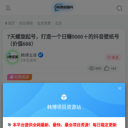
首页
创业课程
会员免费
正文
7天螺旋起号，打造一个日赚5000＋的抖音壁纸号
（价值688）
韩傅五哥
关注
2年前发布
880
184
付费阅读
7天螺旋起号，打造一个日赚5000＋的抖音壁纸号（价值688）
此内容为付费阅读，请付费后查看
9.9
99
金币
韩傅项目资源站
金币
免费
会员
🎯
本平台提供全网最新、最快、最全项目资源！每日稳定更新
立即购买