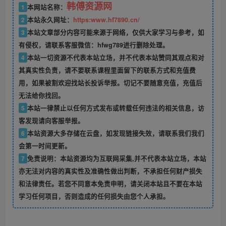
韩傅资源网
1
本网站名称：
2
本站永久网址：
https:www.hf7890.cn/
3
本站文章部分内容可能来源于网络，仅供大家学习与参考，如
有侵权，请联系客服微信：hfwg789进行删除处理。
4
本站一切资源不代表本站立场，并不代表本站赞同其观点和对
其真实性负责，请不要联系课程里面留下的联系方式和充值费
用，如果被割欢迎找站长投诉举报。切记不要随意充值，充值后
无法给你找回。
5
本站一律禁止以任何方式发布或转载任何违法的相关信息，访
客发现请向客服举报。
6
本站资源大多存储在云盘，如发现链接失效，请联系我们我们
会第一时间更新。
7
免责说明：本站资源均为互联网采集,并不代表本站立场，本站
亦无法对内容的真实性及准确性做出判断，不承担任何财产损失
和法律责任。若您不同意本免责申明，请关闭本站且不要在本站
学习任何项目，否则造成的任何损失由您个人承担。