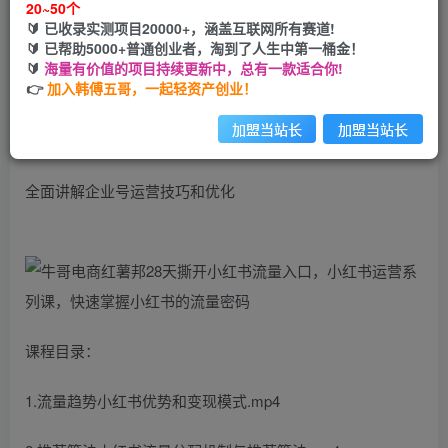
20~50个
🔰 已收录实测项目20000+，涵盖互联网所有赛道!
您当前未登录！建议登陆后购买，可保存购买订单
🔰 已帮助5000+普通创业者，淘到了人生中第一桶金！
🔰
海量有价值的项目持续更新中，总有一款适合你!
👉
加入韩傅五哥，一起轻资产创业！
深入讲解小红书玩法及底层逻辑
加盟当站长
加盟当站长
深度解析个人号运营的思路方法小红书的流量课
全面讲解企业号运营技巧和优化
课程目录：
1.流量趋势小红书优势和变现模式.mp4