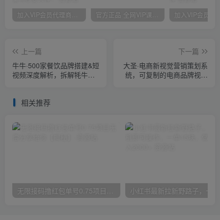
加入VIP会员代理商，享90%的推广提成，免费学习多种网上创业课程，菜鸟秒变大神！
官方正品 全网VIP课程 无损下载~
上一篇
下一篇
牛牛·500家餐饮品牌搭建&短
大圣·电商新视觉营销策划系
视频深度解析，拆解牦牛道
统，可复制的电商品牌视觉
500家品牌体系搭建
识别系统
相关推荐
无限接码撸红包单号0.75项目无偿分享给你【揭秘】
小红