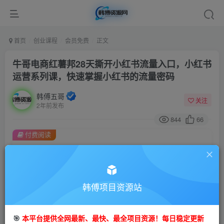
首页
创业课程
会员免费
正文
牛哥电商红薯邦28天撕开小红书流量入口，小红书
运营系列课，快速掌握小红书的流量密码
韩傅五哥
关注
2年前发布
844
66
付费阅读
牛哥电商红薯邦28天撕开小红书流量入口，小红书运营系列课，快速掌握小红书的流量密码
此内容为付费阅读，请付费后查看
9.9
99
金币
韩傅项目资源站
金币
免费
会员
🎯
本平台提供全网最新、最快、最全项目资源！每日稳定更新
立即购买