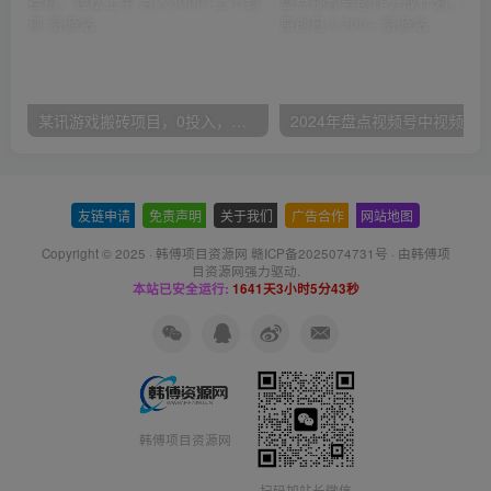
某讯游戏搬砖项目，0投入，可以挂机，轻松上手,月入3000+上不封顶
友链申请
-
免责声明
-
关于我们
-
广告合作
-
网站地图
Copyright © 2025 ·
韩傅项目资源网 赣ICP备2025074731号
· 由
韩傅项
目资源网
强力驱动.
本站已安全运行:
1641天3小时5分43秒
韩傅项目资源网
扫码加站长微信