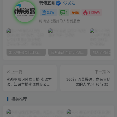
韩傅五哥
关注
2.9W+
1
3130W+
56
时间总把最好的人留到最后
加入VIP会员代理商，享90%的推广提成，免费学习多种网上创业课程，菜鸟秒变大神！
官方正品 全网VIP课程 无损下载~
上一篇
下一篇
实战型知识付费直播-卖课方
360行-流量爆破，向有大结
法，知识主播卖课成交公
果的人学习（6节课）
式，知识主播孵化
相关推荐