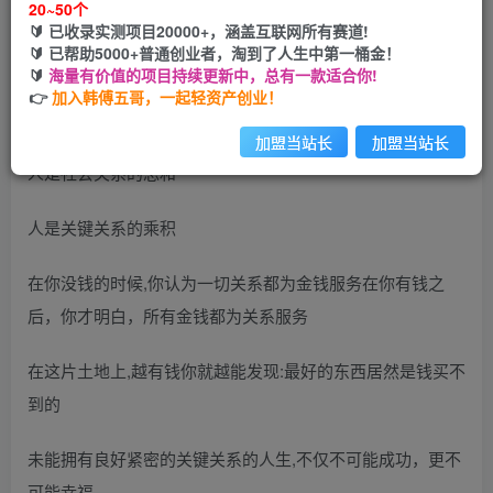
20~50个
🔰 已收录实测项目20000+，涵盖互联网所有赛道!
您当前未登录！建议登陆后购买，可保存购买订单
🔰 已帮助5000+普通创业者，淘到了人生中第一桶金！
🔰
海量有价值的项目持续更新中，总有一款适合你!
👉
加入韩傅五哥，一起轻资产创业！
加盟当站长
加盟当站长
人是社会关系的总和
人是关键关系的乘积
在你没钱的时候,你认为一切关系都为金钱服务在你有钱之
后，你才明白，所有金钱都为关系服务
在这片土地上,越有钱你就越能发现:最好的东西居然是钱买不
到的
未能拥有良好紧密的关键关系的人生,不仅不可能成功，更不
可能幸福