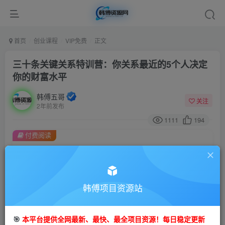
首页
创业课程
VIP免费
正文
三十条关键关系特训营：你关系最近的5个人决定
你的财富水平
韩傅五哥
关注
2年前发布
1111
194
付费阅读
三十条关键关系特训营：你关系最近的5个人决定你的财富水平
此内容为付费阅读，请付费后查看
9.9
99
金币
韩傅项目资源站
金币
免费
会员
🎯
本平台提供全网最新、最快、最全项目资源！每日稳定更新
立即购买