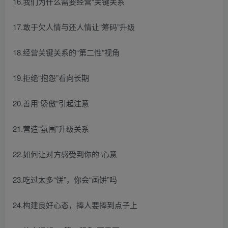
16.我们为什么需要经营“关键关系
17.敢于欠人情与还人情让“筹码”升级
18.经营关键关系的“第二性”视角
19.拒绝“抱怨”看向长期
20.善用“骄傲”引起注意
21.营造“氛围”升级关系
22.如何让对方感受到你的“心意
23.吃过太多“饼”，你会“画饼”吗
24.构建良好心态，捧人要捧到点子上