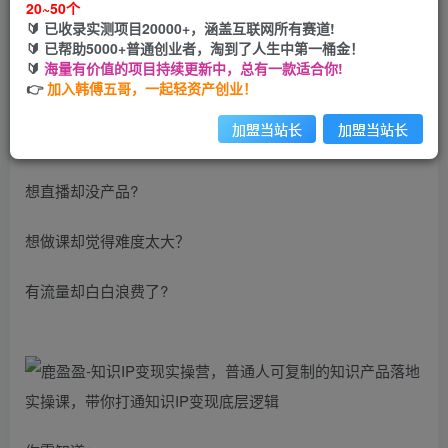
20~50个
🔰 已收录实测项目20000+，涵盖互联网所有赛道!
您当前未登录！建议登陆后购买，可保存购买订单
🔰 已帮助5000+普通创业者，淘到了人生中第一桶金！
🔰
海量有价值的项目持续更新中，总有一款适合你!
👉
加入韩傅五哥，一起轻资产创业！
想创业却没有足够资金?
加盟当站长
加盟当站长
想知识变现却没人带?
想直播却没产品?
想做课却觉得难度太大？
有流量却白白浪费了?