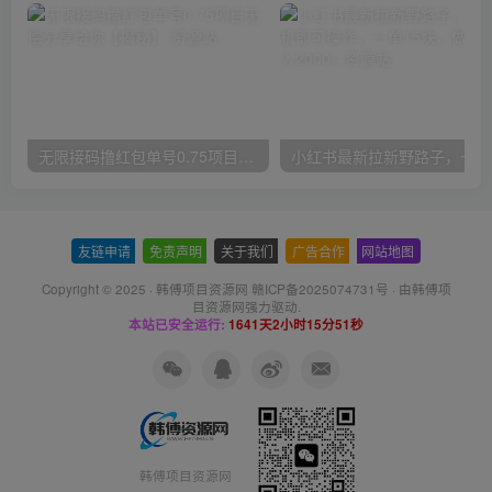
无限接码撸红包单号0.75项目无偿分享给你【揭秘】
小红
友链申请
-
免责声明
-
关于我们
-
广告合作
-
网站地图
Copyright © 2025 ·
韩傅项目资源网 赣ICP备2025074731号
· 由
韩傅项
目资源网
强力驱动.
本站已安全运行:
1641天2小时15分52秒
韩傅项目资源网