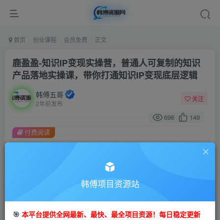
首页
创业课程
会员免费
正文
鹿盈盈-知识IP变现实操营，​普通人可复制的知识
产品落地实操课，​带你打通知识IP变现底层逻辑
韩傅五哥
关注
2年前发布
696
149
付费阅读
鹿盈盈-知识IP变现实操营，​普通人可复制的知识产品落地实操课，​带你打通知识IP变现底层逻辑
此内容为付费阅读，请付费后查看
9.9
99
金币
韩傅项目资源站
金币
免费
会员
🎯
本平台提供全网最新、最快、最全项目资源！每日稳定更新
立即购买