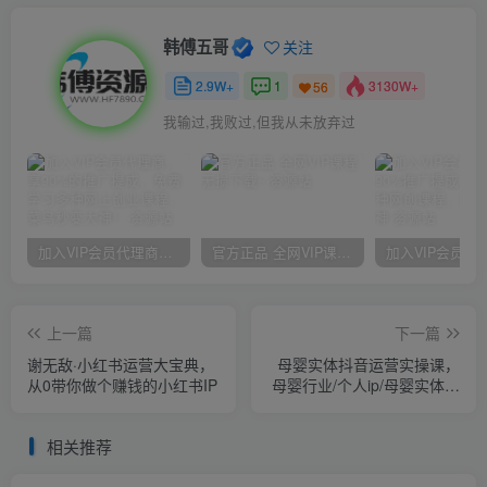
韩傅五哥
关注
2.9W+
1
3130W+
56
我输过,我败过,但我从未放弃过
加入VIP会员代理商，享90%的推广提成，免费学习多种网上创业课程，菜鸟秒变大神！
官方正品 全网VIP课程 无损下载~
上一篇
下一篇
谢无敌·小红书运营大宝典，
母婴实体抖音运营实操课，
从0带你做个赚钱的小红书IP
母婴行业/个人ip/母婴实体同
城号，帮助母婴实体在短视
频做出新增长
相关推荐