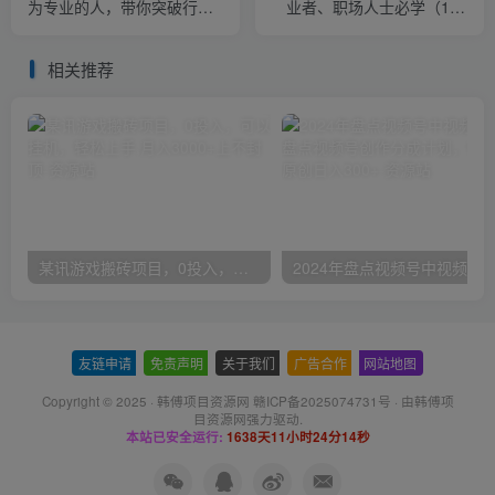
为专业的人，带你突破行动
业者、职场人士必学（106
局限，快速成长
课）
相关推荐
某讯游戏搬砖项目，0投入，可以挂机，轻松上手,月入3000+上不封顶
友链申请
-
免责声明
-
关于我们
-
广告合作
-
网站地图
Copyright © 2025 ·
韩傅项目资源网 赣ICP备2025074731号
· 由
韩傅项
目资源网
强力驱动.
本站已安全运行:
1638天11小时24分14秒