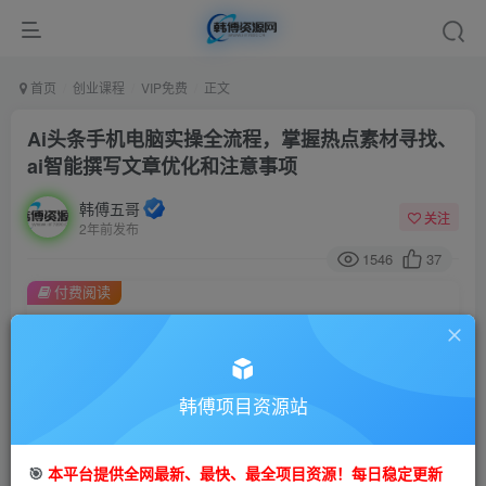
首页
创业课程
VIP免费
正文
Ai头条手机电脑实操全流程，掌握热点素材寻找、
ai智能撰写文章优化和注意事项
韩傅五哥
关注
2年前发布
1546
37
付费阅读
Ai头条手机电脑实操全流程，掌握热点素材寻找、ai智能撰写文章优化和注意事项
此内容为付费阅读，请付费后查看
9.9
99
金币
韩傅项目资源站
金币
免费
会员
🎯
本平台提供全网最新、最快、最全项目资源！每日稳定更新
立即购买