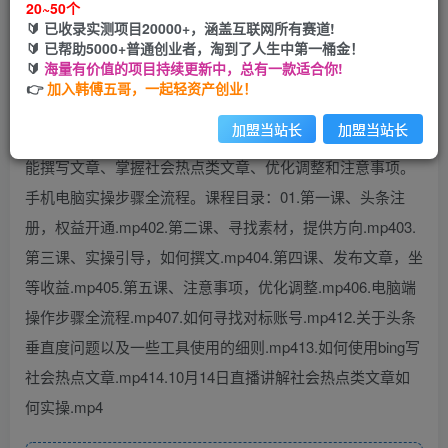
20~50个
🔰 已收录实测项目20000+，涵盖互联网所有赛道!
您当前未登录！建议登陆后购买，可保存购买订单
🔰 已帮助5000+普通创业者，淘到了人生中第一桶金！
🔰
海量有价值的项目持续更新中，总有一款适合你!
👉
加入韩傅五哥，一起轻资产创业！
加盟当站长
加盟当站长
Ai头条文章。主要内容包括：今日头条素材寻找、如何ai智
能撰写文章、掌握社会热点类文章、优化调整和注意事项。
手机电脑实操步骤全流程。课程目录：01.第一课、头条注
册，权益开通.mp402.第二课、寻找素材，提供方向.mp403.
第三课、实操引导，如何撰文.mp404.第四课、发布文章，坐
等收益.mp405.第五课、注意事项，优化调整.mp406.电脑端
操作步骤全流程.mp407.如何寻找对标账号.mp412.关于头条
垂直度问题以及一些工具使用的细则.mp413.如何使用bing写
社会热点文章.mp414.10月14日直播讲解社会热点类文章如
何实操.mp4