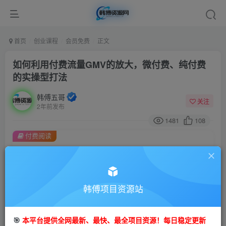
首页
创业课程
会员免费
正文
如何利用付费流量GMV的放大，微付费、纯付费
的实操型打法
韩傅五哥
关注
2年前发布
1481
108
付费阅读
如何利用付费流量GMV的放大，微付费、纯付费的实操型打法
此内容为付费阅读，请付费后查看
9.9
99
金币
韩傅项目资源站
金币
免费
会员
🎯
本平台提供全网最新、最快、最全项目资源！每日稳定更新
立即购买