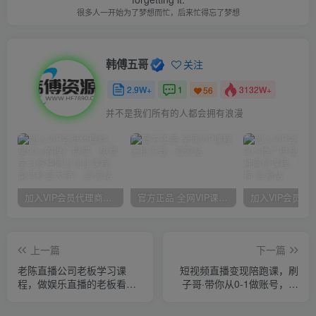
很多人一开始为了梦想而忙，后来忙得忘了梦想
韩傅五哥
关注
2.9W+
1
3132W+
56
并不是我们所有的人都会拥有浪漫
加入VIP会员代理商，享90%的推广提成，免费学习多种网上创业课程，菜鸟秒变大神！
官方正品 全网VIP课程 无损下载~
上一篇
下一篇
老陈直播公司老板学习课
短视频直播变现陪跑课，刷
程，做娱乐直播的老板看这
子哥·带你从0-1做账号，赋
个
能10000位抖音带货主播