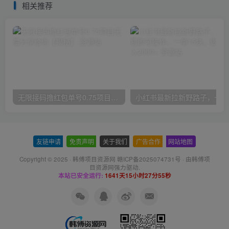
相关推荐
无限接码撸红包单号0.75项目无偿分享给你【揭秘】
小红
友链申请
-
免责声明
-
关于我们
-
广告合作
-
网站地图
Copyright © 2025 ·
韩傅项目资源网 赣ICP备2025074731号
· 由
韩傅项
目资源网
强力驱动.
本站已安全运行:
1641天15小时27分55秒