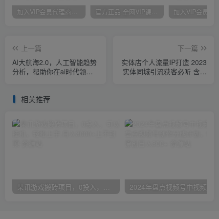
加入VIP会员代理商，享90%的推广提成，免费学习多种网上创业课程，菜鸟秒变大神！
官方正品 全网VIP课程 无损下载~
上一篇
下一篇
AI大航海2.0，人工智能趋势
实体店个人流量IP打造 2023
分析，帮助你在ai时代领先
实体同城引流获客必听 含直
一步
播玩法（75节完整版）
相关推荐
某讯游戏搬砖项目，0投入，可以挂机，轻松上手,月入3000+上不封顶