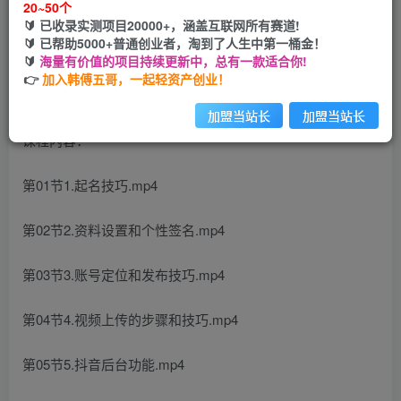
20~50个
🔰 已收录实测项目20000+，涵盖互联网所有赛道!
您当前未登录！建议登陆后购买，可保存购买订单
🔰 已帮助5000+普通创业者，淘到了人生中第一桶金！
🔰
海量有价值的项目持续更新中，总有一款适合你!
👉
加入韩傅五哥，一起轻资产创业！
加盟当站长
加盟当站长
课程内容：
第01节1.起名技巧.mp4
第02节2.资料设置和个性签名.mp4
第03节3.账号定位和发布技巧.mp4
第04节4.视频上传的步骤和技巧.mp4
第05节5.抖音后台功能.mp4