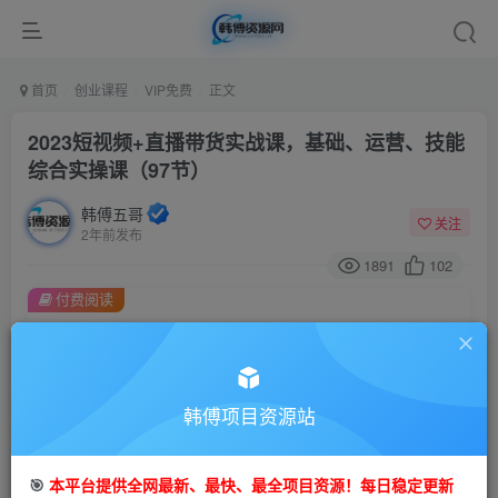
首页
创业课程
VIP免费
正文
2023短视频+直播带货实战课，基础、运营、技能
综合实操课（97节）
韩傅五哥
关注
2年前发布
1891
102
付费阅读
2023短视频+直播带货实战课，基础、运营、技能综合实操课（97节）
此内容为付费阅读，请付费后查看
9.9
99
金币
韩傅项目资源站
金币
免费
会员
🎯
本平台提供全网最新、最快、最全项目资源！每日稳定更新
立即购买