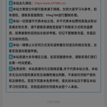
2
本站永久网址：
https:www.hf7890.cn/
3
本站文章部分内容可能来源于网络，仅供大家学习与参考，如
有侵权，请联系客服微信：hfwg789进行删除处理。
4
本站一切资源不代表本站立场，并不代表本站赞同其观点和对
其真实性负责，请不要联系课程里面留下的联系方式和充值费
用，如果被割欢迎找站长投诉举报。切记不要随意充值，充值后
无法给你找回。
5
本站一律禁止以任何方式发布或转载任何违法的相关信息，访
客发现请向客服举报。
6
本站资源大多存储在云盘，如发现链接失效，请联系我们我们
会第一时间更新。
7
免责说明：本站资源均为互联网采集,并不代表本站立场，本站
亦无法对内容的真实性及准确性做出判断，不承担任何财产损失
和法律责任。若您不同意本免责申明，请关闭本站且不要在本站
学习任何项目，否则造成的任何损失由您个人承担。
THE END