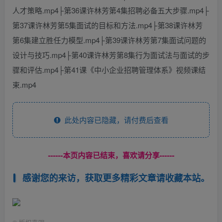
人才策略.mp4├第36课许林芳第4集招聘必备五大步骤.mp4├
第37课许林芳第5集面试的目标和方法.mp4├第38课许林芳
第6集建立胜任力模型.mp4├第39课许林芳第7集面试问题的
设计与技巧.mp4├第40课许林芳第8集行为面试法与面试的步
骤和评估.mp4├第41课《中小企业招聘管理体系》视频课结
束.mp4
此处内容已隐藏，请付费后查看
------本页内容已结束，喜欢请分享------
感谢您的来访，获取更多精彩文章请收藏本站。