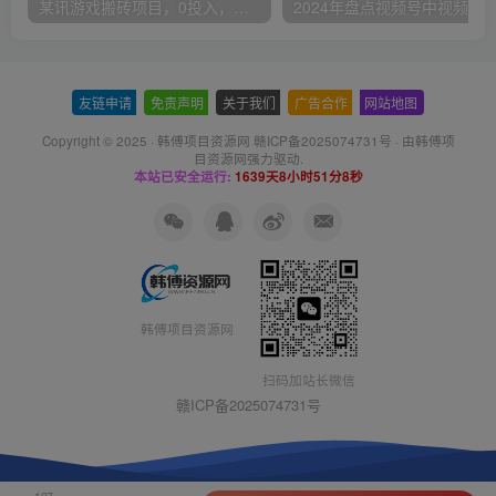
某讯游戏搬砖项目，0投入，可以挂机，轻松上手,月入3000+上不封顶
友链申请
-
免责声明
-
关于我们
-
广告合作
-
网站地图
Copyright © 2025 ·
韩傅项目资源网 赣ICP备2025074731号
· 由
韩傅项
目资源网
强力驱动.
本站已安全运行:
1639天8小时51分8秒
韩傅项目资源网
扫码加站长微信
赣ICP备2025074731号