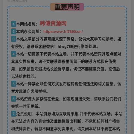
©
版权声明
重要声明
韩傅资源网
1
本网站名称：
2
本站永久网址：
https:www.hf7890.cn/
3
本站文章部分内容可能来源于网络，仅供大家学习与参考，如
有侵权，请联系客服微信：hfwg789进行删除处理。
4
本站一切资源不代表本站立场，并不代表本站赞同其观点和对
其真实性负责，请不要联系课程里面留下的联系方式和充值费
用，如果被割欢迎找站长投诉举报。切记不要随意充值，充值后
无法给你找回。
5
本站一律禁止以任何方式发布或转载任何违法的相关信息，访
客发现请向客服举报。
6
本站资源大多存储在云盘，如发现链接失效，请联系我们我们
会第一时间更新。
7
免责说明：本站资源均为互联网采集,并不代表本站立场，本站
亦无法对内容的真实性及准确性做出判断，不承担任何财产损失
和法律责任。若您不同意本免责申明，请关闭本站且不要在本站