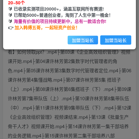
20~50个
🔰 已收录实测项目20000+，涵盖互联网所有赛道!
您当前未登录！建议登陆后购买，可保存购买订单
🔰 已帮助5000+普通创业者，淘到了人生中第一桶金！
🔰
海量有价值的项目持续更新中，总有一款适合你!
👉
加入韩傅五哥，一起轻资产创业！
加盟当站长
加盟当站长
课程目录：├第01课学浪视频观看流程.mp4├第02课【必
看】如何领取ppt？.mp4├第03课《企业高效组织管理》视频
课开始.mp4├第04课许林芳第2集数字时代管理者的角
色.mp4├第05课许林芳第3集数字时代管理者定位.mp4├第06
课许林芳第4集懂战略.mp4├第07课许林芳第5集 搭班子
（上）.mp4├第08课许林芳第6集搭班子（下）.mp4├第09课
许林芳第7集带队伍（上）.mp4├第10课许林芳第8集带队伍
（中）.mp4├第11课许林芳第9集带队伍（下）.mp4├第12课
《企业高效组织管理》视频课结束.mp4├第13课《批量生产
骨干人才》视频课开始.mp4├第14课许林芳第一集干部培养
的业务逻辑.mp4├第15课许林芳第二集干部培养八部