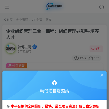
首页
创业课程
VIP免费
正文
企业组织管理三合一课程：组织管理+招聘+培养
人才
韩傅五哥
关注
2年前发布
1249
107
付费阅读
企业组织管理三合一课程：组织管理+招聘+培养人才
此内容为付费阅读，请付费后查看
9.9
99
金币
韩傅项目资源站
金币
免费
会员
🎯
本平台提供全网最新、最快、最全项目资源！每日稳定更新
立即购买