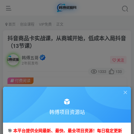
首页
创业课程
VIP免费
正文
抖音商品卡实战课，从商城开始，低成本入局抖音
（13节课）
韩傅五哥
关注
2年前发布
1333
133
付费阅读
抖音商品卡实战课，从商城开始，低成本入局抖音（13节课）
此内容为付费阅读，请付费后查看
9.9
99
金币
韩傅项目资源站
金币
免费
会员
🎯
本平台提供全网最新、最快、最全项目资源！每日稳定更新
立即购买