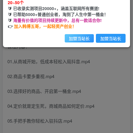
20~50个
🔰 已收录实测项目20000+，涵盖互联网所有赛道!
您当前未登录！建议登陆后购买，可保存购买订单
🔰 已帮助5000+普通创业者，淘到了人生中第一桶金！
🔰
海量有价值的项目持续更新中，总有一款适合你!
👉
加入韩傅五哥，一起轻资产创业！
加盟当站长
加盟当站长
课程内容：
01.从商城开始，低成本轻松入局抖音.mp4
02.商品卡要多重视.mp4
03.选择好的商品、开启第一桶金.mp4
04.定价就是定生死，商城商品如何定价.mp4
05.手把手教你轻松入驻抖店.mp4