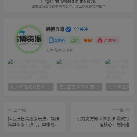
Finger rift,twisted in the love.
如果你为着错过夕阳而哭泣，那么你就要错群星了
韩傅五哥
关注
2.9W+
1
3130W+
56
天生我才必有用
加入VIP会员代理商，享90%的推广提成，免费学习多种网上创业课程，菜鸟秒变大神！
官方正品 全网VIP课程 无损下载~
上一篇
下一篇
抖音涨粉高级版玩法，操作
引力魔方知识体系课 爆款打
简单条条上热门，单账号月
造核心计划搭建
入1w