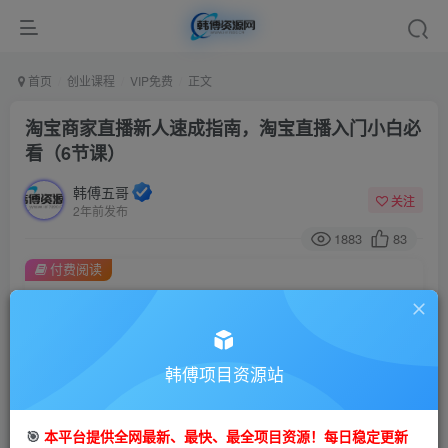
首页
创业课程
VIP免费
正文
淘宝商家直播新人速成指南，淘宝直播入门小白必
看（6节课）
韩傅五哥
关注
2年前发布
1883
83
付费阅读
淘宝商家直播新人速成指南，淘宝直播入门小白必看（6节课）
此内容为付费阅读，请付费后查看
9.9
99
金币
韩傅项目资源站
金币
免费
会员
🎯
本平台提供全网最新、最快、最全项目资源！每日稳定更新
立即购买