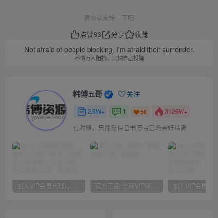
喜欢就支持一下吧
点赞
83
分享
收藏
Not afraid of people blocking, I'm afraid their surrender.
不怕万人阻挡，只怕自己投降
韩傅五哥
关注
2.9W+
1
3126W+
56
有时候，只能靠自己书写自己的美好结局
加入VIP会员代理商，享90%的推广提成，免费学习多种网上创业课程，菜鸟秒变大神！
官方正品 全网VIP课程 无损下载~