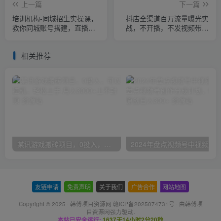
上一篇
下一篇
培训机构-同城招生实操课，
抖店全渠道百万流量曝光实
教你同城账号搭建，直播售
战，不开播，不发视频带货
卖体验课包
（16节课）
相关推荐
某讯游戏搬砖项目，0投入，可以挂机，轻松上手,月入3000+上不封顶
友链申请
-
免责声明
-
关于我们
-
广告合作
-
网站地图
Copyright © 2025 ·
韩傅项目资源网 赣ICP备2025074731号
· 由
韩傅项
目资源网
强力驱动.
本站已安全运行:
1637天14小时2分20秒