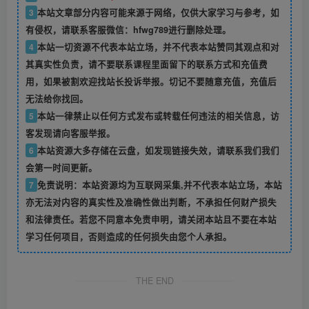
3
本站文章部分内容可能来源于网络，仅供大家学习与参考，如
有侵权，请联系客服微信：hfwg789进行删除处理。
4
本站一切资源不代表本站立场，并不代表本站赞同其观点和对
其真实性负责，请不要联系课程里面留下的联系方式和充值费
用，如果被割欢迎找站长投诉举报。切记不要随意充值，充值后
无法给你找回。
5
本站一律禁止以任何方式发布或转载任何违法的相关信息，访
客发现请向客服举报。
6
本站资源大多存储在云盘，如发现链接失效，请联系我们我们
会第一时间更新。
7
免责说明：本站资源均为互联网采集,并不代表本站立场，本站
亦无法对内容的真实性及准确性做出判断，不承担任何财产损失
和法律责任。若您不同意本免责申明，请关闭本站且不要在本站
学习任何项目，否则造成的任何损失由您个人承担。
THE END