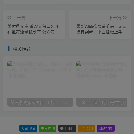
上一篇
下一篇
某付费文章 首次无保留公开
最新AI郭德纲说英语，玩法
在推荐流量机制下 公众号快
极具创新，小白轻松上手月
速起号入池的4个技巧
入过万【视频教程+素材资
源】
相关推荐
某讯游戏搬砖项目，0投入，可以挂机，轻松上手,月入3000+上不封顶
友链申请
-
免责声明
-
关于我们
-
广告合作
-
网站地图