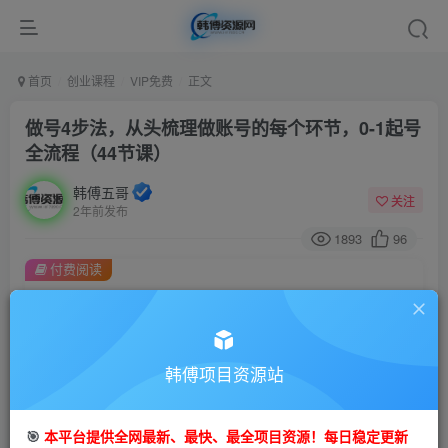
首页
创业课程
VIP免费
正文
做号4步法，从头梳理做账号的每个环节，0-1起号
全流程（44节课）
韩傅五哥
关注
2年前发布
1893
96
付费阅读
做号4步法，从头梳理做账号的每个环节，0-1起号全流程（44节课）
此内容为付费阅读，请付费后查看
9.9
99
金币
韩傅项目资源站
金币
免费
会员
🎯
本平台提供全网最新、最快、最全项目资源！每日稳定更新
立即购买