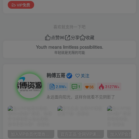
VIP免费
喜欢就支持一下吧
点赞
96
分享
收藏
Youth means limitless possibilities.
年轻就是无限的可能
韩傅五哥
关注
2.9W+
1
3127W+
56
永远面向阳光，这样你就看不见阴影了
加入VIP会员代理商，享90%的推广提成，免费学习多种网上创业课程，菜鸟秒变大神！
官方正品 全网VIP课程 无损下载~