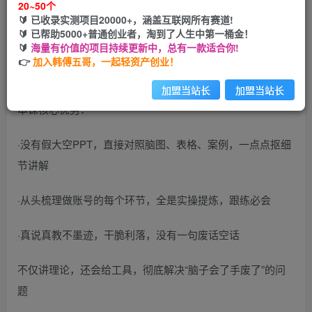
20~50个
🔰 已收录实测项目20000+，涵盖互联网所有赛道!
您当前未登录！建议登陆后购买，可保存购买订单
🔰 已帮助5000+普通创业者，淘到了人生中第一桶金！
🔰
海量有价值的项目持续更新中，总有一款适合你!
👉
加入韩傅五哥，一起轻资产创业！
加盟当站长
加盟当站长
本课核心优势：
·没有假大空PPT，直接对照脑图、表格、案例，一点点抠细
节讲解
·从头梳理做账号的每个环节，全是实操提炼，跟练必会
·真说真教不墨迹，干脆利落，没有一句废话空话
不仅讲理论，还会给工具，彻底解决“脑子会了手废了”的问
题