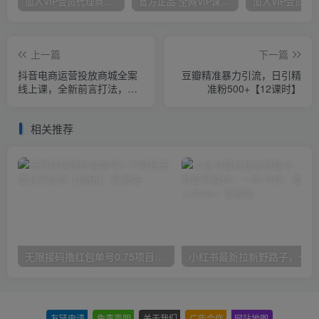
加入VIP会员代理商，享90%的推广提成，免费学习多种网上创业课程，菜鸟秒变大神！
官方正品 全网VIP课程 无损下载~
上一篇
下一篇
抖音电商运营投放商城全案
豆瓣精准暴力引流，日引精
线上课，全新前言打法，助
准粉500+【12课时】
力快速掌握直播带货运营和
投流策略
相关推荐
无限接码撸红包单号0.75项目无偿分享给你【揭秘】
小红
友链申请
-
免责声明
-
关于我们
-
广告合作
-
网站地图