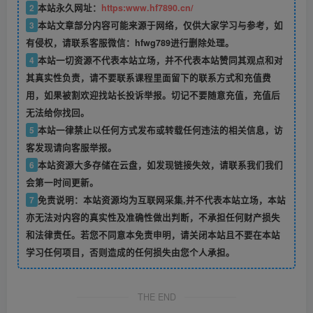
2
本站永久网址：
https:www.hf7890.cn/
3
本站文章部分内容可能来源于网络，仅供大家学习与参考，如
有侵权，请联系客服微信：hfwg789进行删除处理。
4
本站一切资源不代表本站立场，并不代表本站赞同其观点和对
其真实性负责，请不要联系课程里面留下的联系方式和充值费
用，如果被割欢迎找站长投诉举报。切记不要随意充值，充值后
无法给你找回。
5
本站一律禁止以任何方式发布或转载任何违法的相关信息，访
客发现请向客服举报。
6
本站资源大多存储在云盘，如发现链接失效，请联系我们我们
会第一时间更新。
7
免责说明：本站资源均为互联网采集,并不代表本站立场，本站
亦无法对内容的真实性及准确性做出判断，不承担任何财产损失
和法律责任。若您不同意本免责申明，请关闭本站且不要在本站
学习任何项目，否则造成的任何损失由您个人承担。
THE END