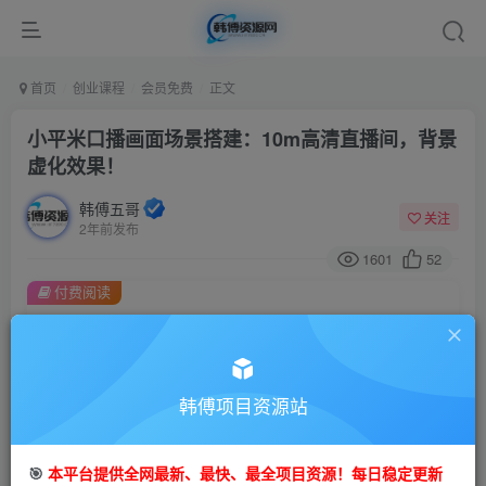
首页
创业课程
会员免费
正文
小平米口播画面场景搭建：10m高清直播间，背景
虚化效果！
韩傅五哥
关注
2年前发布
1601
52
付费阅读
小平米口播画面场景搭建：10m高清直播间，背景虚化效果！
此内容为付费阅读，请付费后查看
9.9
99
金币
韩傅项目资源站
金币
免费
会员
🎯
本平台提供全网最新、最快、最全项目资源！每日稳定更新
立即购买