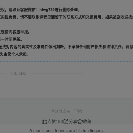
，请联系客服微信：hfwg789进行删除处理。
真实性负责，请不要联系课程里面留下的联系方式和充值费用，如果被割欢迎找
发现请向客服举报。
第一时间更新。
无法对内容的真实性及准确性做出判断，不承担任何财产损失和法律责任。若
失由您个人承担。
THE END
喜欢就支持一下吧
点赞
183
分享
收藏
A man's best friends are his ten fingers.