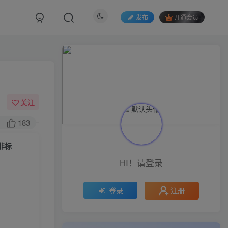
发布
开通会员
关注
183
非标
HI！请登录
注册
登录