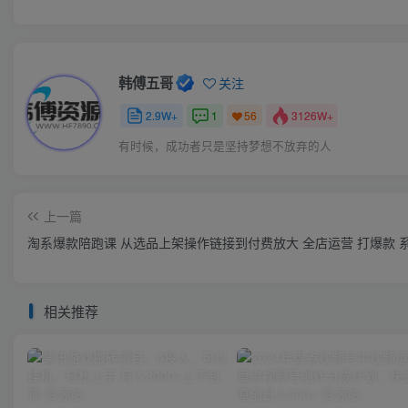
韩傅五哥
关注
2.9W+
1
3126W+
56
有时候，成功者只是坚持梦想不放弃的人
上一篇
淘系爆款陪跑课 从选品上架操作链接到付费放大 全店运营 打爆款 
相关推荐