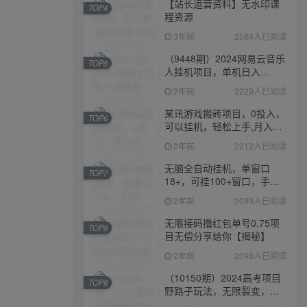
【站长运营资料】无水印课
TOP4
程资源
3年前
2584人已阅读
（9448期）2024网易云音乐
TOP5
人挂机项目，单机日入
150+，无脑月入5000+
2年前
2229人已阅读
某讯游戏搬砖项目，0投入，
TOP6
可以挂机，轻松上手,月入
3000+上不封顶
2年前
2212人已阅读
无脑全自动挂机，单窗口
TOP7
18+，可挂100+窗口，手机
电脑均可操作
2年前
2099人已阅读
无限接码撸红包单号0.75项
TOP8
目无偿分享给你【揭秘】
2年前
2098人已阅读
（10150期）2024高考项目
TOP9
野路子玩法，无限裂变，最
高一天1W＋！