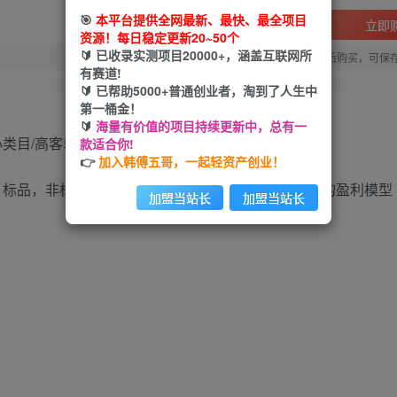
🎯
本平台提供全网最新、最快、最全项目
立即
资源！每日稳定更新20~50个
🔰 已收录实测项目20000+，涵盖互联网所
您当前未登录！建议登陆后购买，可保
有赛道!
🔰 已帮助5000+普通创业者，淘到了人生中
第一桶金！
🔰
海量有价值的项目持续更新中，总有一
款适合你!
👉
加入韩傅五哥，一起轻资产创业！
，标品，非标，小类目，大类目，高客单…..测试有效的盈利模型
加盟当站长
加盟当站长