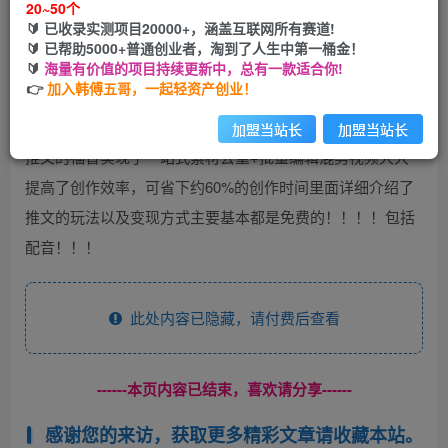
20~50个
🔰 已收录实测项目20000+，涵盖互联网所有赛道!
您当前未登录！建议登陆后购买，可保存购买订单
🔰 已帮助5000+普通创业者，淘到了人生中第一桶金！
🔰
海量有价值的项目持续更新中，总有一款适合你!
👉
加入韩傅五哥，一起轻资产创业！
加盟当站长
加盟当站长
推文的福音实现了一站式素材去重+批量编辑混剪视频大大
提高了创作效率，可省下约60%的创作时间里面详细介绍了
推文的玩法以及变现方式主要基本都是免费的！！！！包括
配音！！！
此处内容已隐藏，请付费后查看
------本页内容已结束，喜欢请分享------
感谢您的来访，获取更多精彩文章请收藏本站。