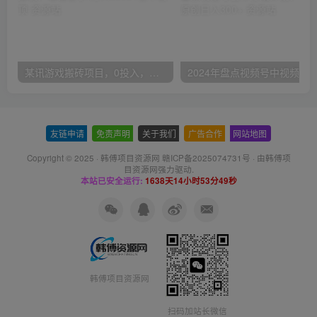
某讯游戏搬砖项目，0投入，可以挂机，轻松上手,月入3000+上不封顶
友链申请
-
免责声明
-
关于我们
-
广告合作
-
网站地图
Copyright © 2025 ·
韩傅项目资源网 赣ICP备2025074731号
· 由
韩傅项
目资源网
强力驱动.
本站已安全运行:
1638天14小时53分49秒
韩傅项目资源网
扫码加站长微信