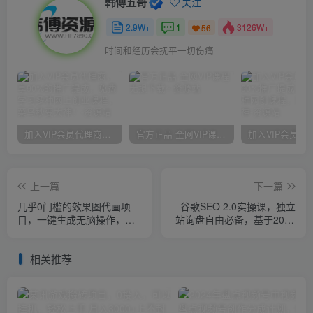
韩傅五哥
关注
2.9W+
1
3126W+
56
时间和经历会抚平一切伤痛
加入VIP会员代理商，享90%的推广提成，免费学习多种网上创业课程，菜鸟秒变大神！
官方正品 全网VIP课程 无损下载~
上一篇
下一篇
几乎0门槛的效果图代画项
谷歌SEO 2.0实操课，独立
目，一键生成无脑操作，轻
站询盘自由必备，基于2023
松月入5W+
谷歌最新算法录制（94节）
相关推荐