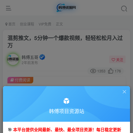
首页
创业课程
VIP免费
正文
混剪推文，5分钟一个爆款视频，轻轻松松月入过
万
韩傅五哥
关注
2年前发布
1353
176
付费阅读
混剪推文，5分钟一个爆款视频，轻轻松松月入过万
此内容为付费阅读，请付费后查看
9.9
99
金币
韩傅项目资源站
金币
免费
会员
🎯
本平台提供全网最新、最快、最全项目资源！每日稳定更新
立即购买