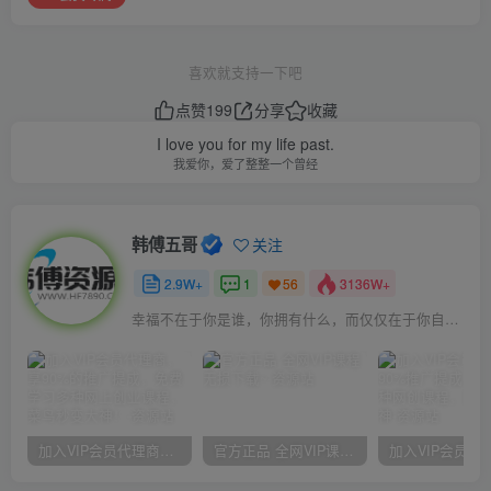
喜欢就支持一下吧
点赞
199
分享
收藏
I love you for my life past.
我爱你，爱了整整一个曾经
韩傅五哥
关注
2.9W+
1
3136W+
56
幸福不在于你是谁，你拥有什么，而仅仅在于你自己怎么看待
加入VIP会员代理商，享90%的推广提成，免费学习多种网上创业课程，菜鸟秒变大神！
官方正品 全网VIP课程 无损下载~