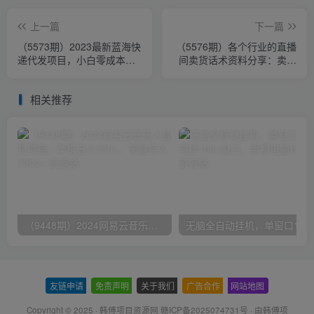
上一篇
下一篇
（5573期）2023最新蓝海快
（5576期）各个行业的直播
递代发项目，小白零成本照
间卖货话术资料分享：卖货
抄也能日入300+（附开户渠
主播必看技能！
道）
相关推荐
（9448期）2024网易云音乐人挂机项目，单机日入150+，无脑月入5000+
无脑全自动挂机，单窗口
友链申请
-
免责声明
-
关于我们
-
广告合作
-
网站地图
Copyright © 2025 ·
韩傅项目资源网 赣ICP备2025074731号
· 由
韩傅项