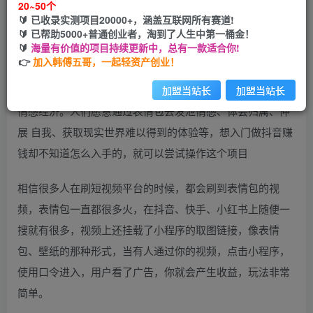
20~50个
开通会员
🔰 已收录实测项目20000+，涵盖互联网所有赛道!
🔰 已帮助5000+普通创业者，淘到了人生中第一桶金！
🔰
海量有价值的项目持续更新中，总有一款适合你!
👉
加入韩傅五哥，一起轻资产创业！
今天给大家讲解表情包变现项目，表情包经济其实就是一种
加盟当站长
加盟当站长
情感经济。人们愿意通过表情包去发泄情感、体会归属、伸
展 自我、获取现实世界难以得到的体验等，想入门做抖音赚
钱却不知道怎么入手的，就可以尝试操作这个项目
相信很多人在刷短视频平台的时候，都会刷到表情包的视
频，表情包一直都很多火，在抖音、快手、小红书上随便一
搜就有很多，视频上还挂载了小程序的取图链接，像表情
包、壁纸的那种形式，当有人通过你的视频，点击小程序，
使用口令进入，用户看了广告，你就会产生收益，玩法非常
简单。