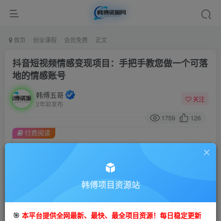
首页
创业课程
会员免费
正文
抖音短视频情感变现项目：手把手教您做一个可落
地的情感账号
韩傅五哥
关注
2年前发布
1759
126
付费阅读
抖音短视频情感变现项目：手把手教您做一个可落地的情感账号
此内容为付费阅读，请付费后查看
9.9
99
金币
韩傅项目资源站
金币
免费
会员
🎯
本平台提供全网最新、最快、最全项目资源！每日稳定更新
立即购买