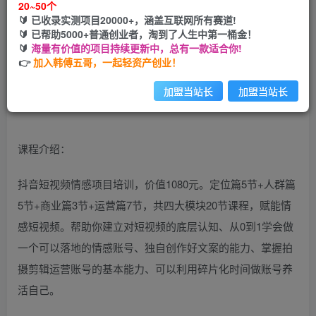
20~50个
🔰 已收录实测项目20000+，涵盖互联网所有赛道!
您当前未登录！建议登陆后购买，可保存购买订单
🔰 已帮助5000+普通创业者，淘到了人生中第一桶金！
🔰
海量有价值的项目持续更新中，总有一款适合你!
👉
加入韩傅五哥，一起轻资产创业！
加盟当站长
加盟当站长
课程介绍：
抖音短视频情感项目培训，价值1080元。定位篇5节+人群篇
5节+商业篇3节+运营篇7节，共四大模块20节课程，赋能情
感短视频。帮助你建立对短视频的底层认知、从0到1学会做
一个可以落地的情感账号、独自创作好文案的能力、掌握拍
摄剪辑运营账号的基本能力、可以利用碎片化时间做账号养
活自己。