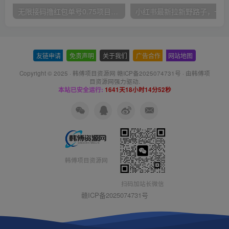
无限接码撸红包单号0.75项目无偿分享给你【揭秘】
小红
友链申请
-
免责声明
-
关于我们
-
广告合作
-
网站地图
Copyright © 2025 ·
韩傅项目资源网 赣ICP备2025074731号
· 由
韩傅项
目资源网
强力驱动.
本站已安全运行:
1641天18小时14分53秒
韩傅项目资源网
扫码加站长微信
赣ICP备2025074731号