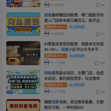
25天前
88
闲鱼
搬砖赚钱训练营，零门槛新手快
速入门闲鱼电商日赚百元，新手必看
教程
付费阅读
9.9
会员免费
金币
32天前
47
AI智能体变现训练营：每款单次利润
40-100+，
闲鱼
小红书公众号多平台
分发，月赚10000+
付费阅读
9.9
会员免费
金币
1个月前
139
闲鱼
家政副业项目，无需门店，低成
本启动，高利润低竞争，玩法简单，
月入1W+
付费阅读
9.9
会员免费
金币
1个月前
99
爆款
闲鱼
电商，卖法简单粗暴，长期
稳定可做，一单利润300