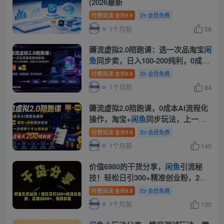
(2026最新
付费阅读
9.9
会员免费
金币
1个月前
58
薅流虚拟2.0陪跑课：选一次品淘宝
闲
鱼
同步卖，日入100-200纯利，0成本
AI流程化操作
付费阅读
9.9
会员免费
金币
1个月前
84
薅流虚拟2.0陪跑课，0成本AI流程化
操作，淘宝+
闲鱼
同步玩法，上一次
货两个平台有收益，单店每天200纯
付费阅读
9.9
会员免费
金币
利润
1个月前
140
价值6980的干货分享，
闲鱼
引流秘
技！轻松日引300+精准创业粉，2年
翻身实现财务自由
付费阅读
9.9
会员免费
金币
1个月前
130