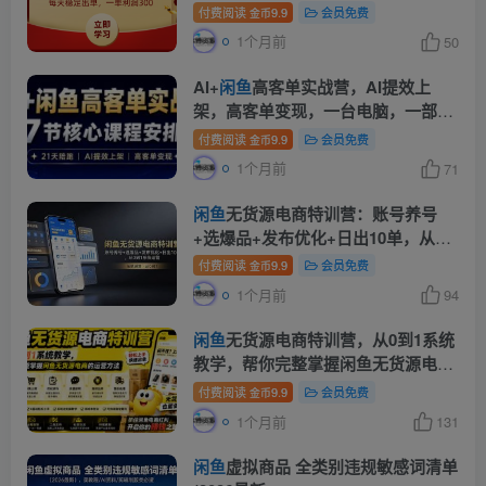
付费阅读
9.9
会员免费
金币
1个月前
50
AI+
闲鱼
高客单实战营，AI提效上
架，高客单变现，一台电脑，一部手
机，零囤货，15天卖了14W+
付费阅读
9.9
会员免费
金币
1个月前
71
闲鱼
无货源电商特训营：账号养号
+选爆品+发布优化+日出10单，从0
到1系统运营
付费阅读
9.9
会员免费
金币
1个月前
94
闲鱼
无货源电商特训营，从0到1系统
教学，帮你完整掌握闲鱼无货源电商
的运营方法
付费阅读
9.9
会员免费
金币
1个月前
131
闲鱼
虚拟商品 全类别违规敏感词清单