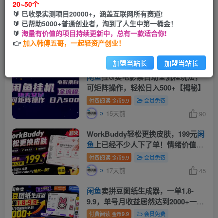
20~50个
🔰 已收录实测项目20000+，涵盖互联网所有赛道!
闲鱼
家政轻创业实战课：零基础玩转
🔰 已帮助5000+普通创业者，淘到了人生中第一桶金！
同城家政接单，素材文案发布全流程
🔰
海量有价值的项目持续更新中，总有一款适合你!
👉
加入韩傅五哥，一起轻资产创业！
付费阅读
9.9
会员免费
金币
6天前
147
加盟当站长
加盟当站长
闲鱼
挂G卖电影票自动全流程玩法，
可矩阵操作，轻松日入500+【揭秘】
付费阅读
9.9
会员免费
金币
15天前
90
WorkBuddy轻松更换皮肤，199元
闲
鱼
上已经不少人下了单！情绪价值拉
满，WorkBuddy Theme Manager
付费阅读
9.9
会员免费
金币
17天前
45
闲鱼
卖拼豆图纸生成器，一单1.8-
9.9，单号月收益居然达到2000+一键
出图永久使用
付费阅读
9.9
会员免费
金币