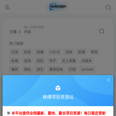
输入关键词搜索
文章
热门搜索
引流
抖音
直播
小红书
电商
剪辑
带货
私域
蓝海
挂机
快手
无人直播
自媒体
搬砖
网站
美女
最新蓝海
打假
youtube
弹幕
韩傅项目资源站
文章
用户
🎯
本平台提供全网最新、最快、最全项目资源！每日稳定更新
搜索[
闲鱼
]，共找到
756
个文章