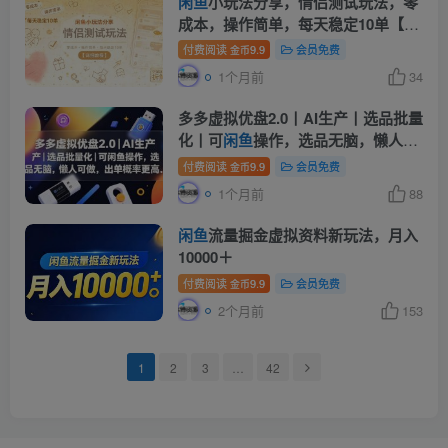
闲鱼
小玩法分享，情侣测试玩法，零
成本，操作简单，每天稳定10单【详
细教程】
付费阅读
9.9
会员免费
金币
1个月前
34
多多虚拟优盘2.0丨AI生产丨选品批量
化丨可
闲鱼
操作，选品无脑，懒人可
做，出单概率更高
付费阅读
9.9
会员免费
金币
1个月前
88
闲鱼
流量掘金虚拟资料新玩法，月入
10000＋
付费阅读
9.9
会员免费
金币
2个月前
153
1
2
3
…
42