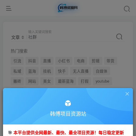
输入关键词搜索
文章
热门搜索
引流
抖音
直播
小红书
电商
剪辑
带货
私域
蓝海
挂机
快手
无人直播
自媒体
搬砖
网站
美女
最新蓝海
打假
youtube
弹幕
韩傅项目资源站
文章
用户
🎯
本平台提供全网最新、最快、最全项目资源！每日稳定更新
搜索[
社群
]，共找到
682
个文章