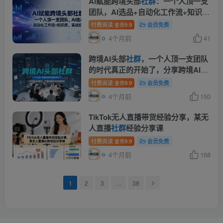
AI赋能跨境头部
社群
：一个人顶一支
团队，AI选品+自动化工作流+知识
库，实战经验-更新3月
付费阅读
9.9
会员免费
金币
4个月前
41
跨境AI头部
社群
，一个人顶一支团队
的时代真正的开始了，分享跨境AI前
沿，可落地的实战经验(更新3月23日)
付费阅读
9.9
会员免费
金币
4个月前
150
TikTok无人直播带货经验分享，某无
人直播
社群
经验分享课
付费阅读
9.9
会员免费
金币
4个月前
168
1
2
3
…
38