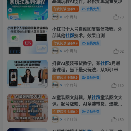
基础玩转AI创作，轻松实现流量变现
付费阅读
9.9
会员免费
金币
4个月前
70
小红书个人号自动回复微信教程，外
部其他
社群
技术，效果自测
付费阅读
9.9
会员免费
金币
4个月前
62
抖音AI服装带货教学，某
社群
3月最
新课程，当下最火玩法，从0到1带你
落地变现
付费阅读
9.9
会员免费
金币
4个月前
130
AI童装图文剪辑，某
社群
童装图文大
课，起号涨粉、AI童装带货、爆款选
品，无需出镜和拍摄
付费阅读
9.9
会员免费
金币
4个月前
159