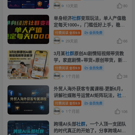
13天前
80
单身经济
社群
变现玩法，单人产值稳
定每天1000+，门槛低好上手，稳定
可持续【揭秘】
付费阅读
9.9
会员免费
金币
29天前
66
3月某
社群
原创AI剧情短视频带货教
学，家庭剧情+带货=原创带货，新手
也能快速出单稳拿收益(更新)
付费阅读
9.9
会员免费
金币
1个月前
38
外贸人海外获客专属课程-更新6月，
讲解社媒账号运营AI矩阵玩法，
社群
实时答疑助力开发海外客户
付费阅读
9.9
会员免费
金币
1个月前
106
跨境AI头部
社群
，一个人顶一支团队
的时代真正的开始了，分享跨境AI前