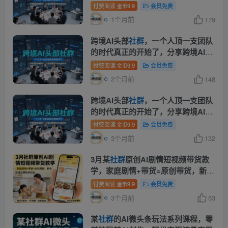
沿，可落地的实战经验(更新6月19日)
付费阅读
9.9
会员免费
金币
1个月前
179
跨境AI头部
社群
，一个人顶一支团队
的时代真正的开始了，分享跨境AI前
沿，可落地的实战经验(更新5月11日)
付费阅读
9.9
会员免费
金币
2个月前
148
跨境AI头部
社群
，一个人顶一支团队
的时代真正的开始了，分享跨境AI前
沿，可落地的实战经验(更新4月22日)
付费阅读
9.9
会员免费
金币
3个月前
132
3月某
社群
原创AI剧情短视频带货教
学，家庭剧情+带货=原创带货，新手
也能快速出单稳拿收益
付费阅读
9.9
会员免费
金币
3个月前
53
某
社群
的AI微头条玩法系列课程，零