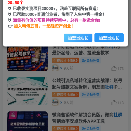
20~50个
🔰 已收录实测项目20000+，涵盖互联网所有赛道!
闷声賺钱的单身
社群
玩法，单人日产
🔰 已帮助5000+普通创业者，淘到了人生中第一桶金！
值稳定1000+【揭秘】
🔰
海量有价值的项目持续更新中，总有一款适合你!
👉
加入韩傅五哥，一起轻资产创业！
付费阅读
9.9
会员免费
金币
9天前
168
加盟当站长
加盟当站长
快手好物运营起号教学，某
社群
7月
最新起号、运营、投流全教学
付费阅读
9.9
会员免费
金币
9天前
173
公域引流私域转化运营实战课：账号
起号爆款文案拆解，朋友圈
社群
IP搭
建全套教程
付费阅读
9.9
会员免费
金币
9天前
113
微商营销软件解锁会员版，微商
社群
营销效率安卓软件APP工具
付费阅读
9.9
会员免费
金币