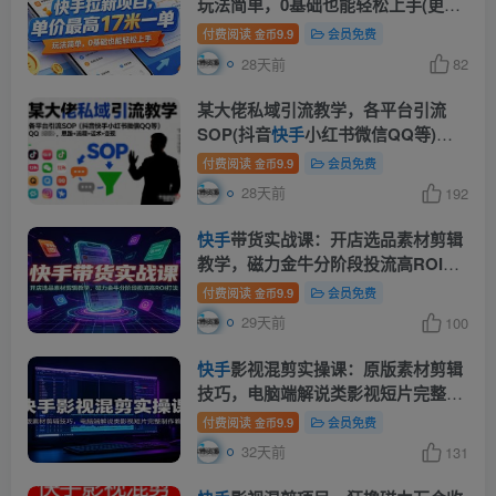
玩法简单，0基础也能轻松上手(更新
07月08日)
付费阅读
9.9
会员免费
金币
28天前
82
某大佬私域引流教学，各平台引流
SOP(抖音
快手
小红书微信QQ等)，
思路+流程+话术+变现(更新0708)
付费阅读
9.9
会员免费
金币
28天前
192
快手
带货实战课：开店选品素材剪辑
教学，磁力金牛分阶段投流高ROI打
法
付费阅读
9.9
会员免费
金币
29天前
100
快手
影视混剪实操课：原版素材剪辑
技巧，电脑端解说类影视短片完整制
作教学
付费阅读
9.9
会员免费
金币
32天前
131