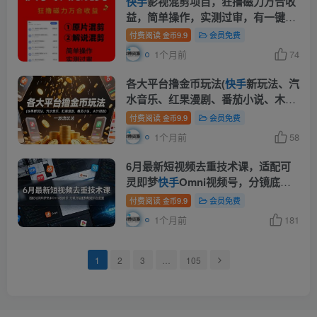
快手
影视混剪项目，狂撸磁力万合收
益，简单操作，实测过审，有一键拍
同框，单日收益500+
付费阅读
9.9
会员免费
金币
1个月前
74
各大平台撸金币玩法(
快手
新玩法、汽
水音乐、红果漫剧、番茄小说、木叶
短剧)，一波流玩法(收费398元的教
付费阅读
9.9
会员免费
金币
程)
1个月前
58
6月最新短视频去重技术课，适配可
灵即梦
快手
Omni视频号，分镜底层
重构规避平台查重
付费阅读
9.9
会员免费
金币
1个月前
181
1
2
3
…
105