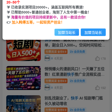
20~50个
🔰 已收录实测项目20000+，涵盖互联网所有赛道!
一部手机做短剧分发，不用真人出
🔰 已帮助5000+普通创业者，淘到了人生中第一桶金！
镜、不用拍摄剧本，
快手
流量变现日
🔰
海量有价值的项目持续更新中，总有一款适合你!
赚千元
👉
加入韩傅五哥，一起轻资产创业！
付费阅读
9.9
会员免费
金币
5天前
191
加盟当站长
加盟当站长
快手
短剧一键发布，不用剪辑操作简
单，副业日入500+。空闲时间轻松赚
收益
付费阅读
9.9
会员免费
金币
6天前
178
悄悄爆火的漫剧风口！一天賺了五位
数！红果漫剧
快手
推广全流程实战
课，零门槛、零粉丝、零经验可直接
付费阅读
9.9
会员免费
金币
入局
8天前
192
别乱找副业了，
快手
AI 短剧零门槛
长久被动增收
付费阅读
9.9
会员免费
金币