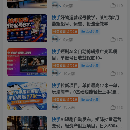
9天前
119
快手
好物运营起号教学，某社群7月
最新起号、运营、投流全教学
付费阅读
9.9
会员免费
金币
9天前
173
快手
短剧AI全自动剪辑推广变现项
目，单账号日收益保底10+
付费阅读
9.9
会员免费
金币
10天前
119
快手
拉新项目，单价最高17米一单，
玩法简单，0基础也能轻松上手(更新
07月23日)
付费阅读
9.9
会员免费
金币
13天前
113
快手
AI短剧自动发布，矩阵批量运营
变现，轻资产副业项目，日入500+