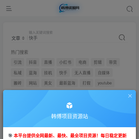
输入关键词搜索
文章
热门搜索
引流
抖音
直播
小红书
电商
剪辑
带货
私域
蓝海
挂机
快手
无人直播
自媒体
搬砖
网站
美女
最新蓝海
打假
youtube
弹幕
韩傅项目资源站
文章
用户
🎯
本平台提供全网最新、最快、最全项目资源！每日稳定更新
搜索[
快手
]，共找到
1873
个文章