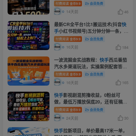
【揭秘】
付费阅读
9.9
会员免费
金币
14天前
46
最新CR全平台1比1搬运技术(抖音
快
手
小红书视频号)五分钟分钟一条，操
作简单，轻松上热门(教程+软件+参
付费阅读
9.9
会员免费
金币
数)
16天前
184
一波流掘金实战教程：
快手
西瓜番茄
汽水多渠道玩法，实操案例配套答疑
完整教学
付费阅读
9.9
会员免费
金币
16天前
165
快手
影视剧混剪撸收益，0粉丝可
做，最低万播放保底20，还有征稿任
务，双重收益
付费阅读
9.9
会员免费
金币
24天前
30
快手
拉新项目，单价最高17米一单，